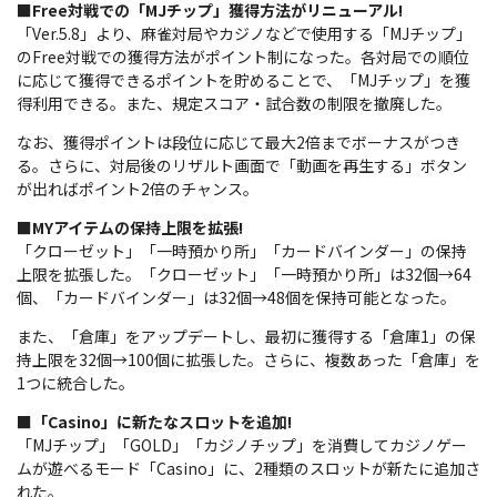
■Free対戦での「MJチップ」獲得方法がリニューアル!
「Ver.5.8」より、麻雀対局やカジノなどで使用する「MJチップ」
のFree対戦での獲得方法がポイント制になった。各対局での順位
に応じて獲得できるポイントを貯めることで、「MJチップ」を獲
得利用できる。また、規定スコア・試合数の制限を撤廃した。
なお、獲得ポイントは段位に応じて最大2倍までボーナスがつき
る。さらに、対局後のリザルト画面で「動画を再生する」ボタン
が出ればポイント2倍のチャンス。
■MYアイテムの保持上限を拡張!
「クローゼット」「一時預かり所」「カードバインダー」の保持
上限を拡張した。「クローゼット」「一時預かり所」は32個→64
個、「カードバインダー」は32個→48個を保持可能となった。
また、「倉庫」をアップデートし、最初に獲得する「倉庫1」の保
持上限を32個→100個に拡張した。さらに、複数あった「倉庫」を
1つに統合した。
■「Casino」に新たなスロットを追加!
「MJチップ」「GOLD」「カジノチップ」を消費してカジノゲー
ムが遊べるモード「Casino」に、2種類のスロットが新たに追加さ
れた。