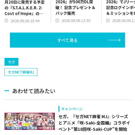
2026』が500万DL突
2026』でJリ
月20日に発売する予定
破！ 記念プレゼント＆
記念ログインボ
の『S.T.A.L.K.E.R. 2:
パック販売
＆ミッションを
Cost of Hope』のロ
13時より開催
ケーションを紹介する
2026.08.06 13:30
2026.08.06 1
2026.08.06 23:44
最新映像を公開
すべて見る
セガ
セガNET麻雀MJ
あわせて読みたい
キャンペーン
セガ、『セガNET麻雀 MJ』シリーズ
とアニメ『咲-Saki-全国編』コラボイ
ベント“第18回咲-Saki-CUP”を開始