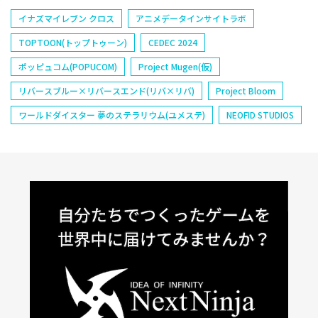
イナズマイレブン クロス
アニメデータインサイトラボ
TOPTOON(トップトゥーン)
CEDEC 2024
ポッピュコム(POPUCOM)
Project Mugen(仮)
リバースブルー×リバースエンド(リバ×リバ)
Project Bloom
ワールドダイスター 夢のステラリウム(ユメステ)
NEOFID STUDIOS