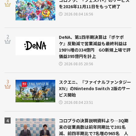
を2026年11月11日をもって終了
2026.08.04 16:56
DeNA、第1四半期決算は『ポケポ
ケ』反動減で営業減益も最終利益は
198%増の334億円 GO新規上場で評
価益395億円を計上
2026.08.05 20:56
スクエニ、『ファイナルファンタジー
XIV』のNintendo Switch 2版のサー
ビス開始
2026.08.04 23:51
コロプラの決算説明資料より…3Q期
末の従業員数は前年同期比で201名
減、前四半期比で7名増の965名 人