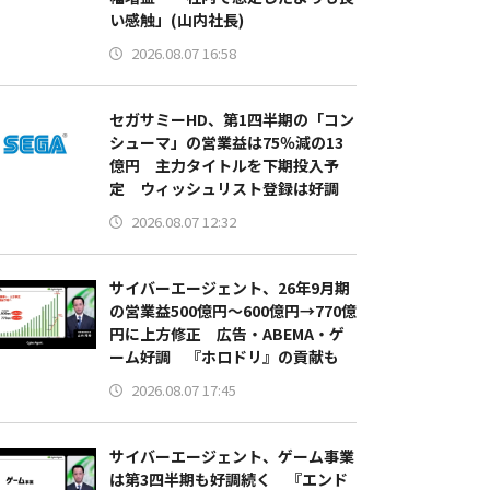
い感触」(山内社長)
2026.08.07 16:58
セガサミーHD、第1四半期の「コン
シューマ」の営業益は75％減の13
億円 主力タイトルを下期投入予
定 ウィッシュリスト登録は好調
2026.08.07 12:32
サイバーエージェント、26年9月期
の営業益500億円～600億円→770億
円に上方修正 広告・ABEMA・ゲ
ーム好調 『ホロドリ』の貢献も
2026.08.07 17:45
サイバーエージェント、ゲーム事業
は第3四半期も好調続く 『エンド