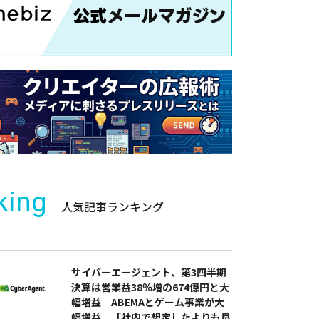
king
人気記事ランキング
サイバーエージェント、第3四半期
決算は営業益38％増の674億円と大
幅増益 ABEMAとゲーム事業が大
幅増益 「社内で想定したよりも良