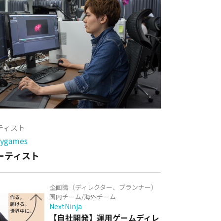
ーティスト
games
アーティスト
企画職（ディレクター、プランナー）
国内チーム/海外チーム
NextNinja
【自社開発】運用ゲームディレ