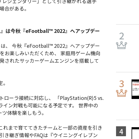
「レジェンダリー」として引き継がれる選手
る場合がある。
今秋『eFootball™ 2022』へアップデー
 今秋『eFootball™ 2022』へアップデー
戦をお楽しみいただくため、 家庭用ゲーム機向
新たに開発されたサッカーゲームエンジンを搭載して
定。
続に対応し、 「PlayStation(R)5 vs.
ライン対戦も可能になる予定です。 世界中の
スポーツ体験を楽しもう。
では、 これまで育ててきたチームと一部の資産を引き
引き継ぎ情報やFAQは『ウイニングイレブン