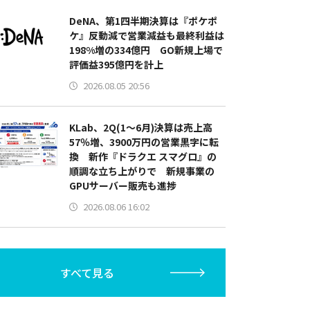
DeNA、第1四半期決算は『ポケポ
ケ』反動減で営業減益も最終利益は
198%増の334億円 GO新規上場で
評価益395億円を計上
2026.08.05 20:56
KLab、2Q(1～6月)決算は売上高
57％増、3900万円の営業黒字に転
換 新作『ドラクエ スマグロ』の
順調な立ち上がりで 新規事業の
GPUサーバー販売も進捗
2026.08.06 16:02
すべて見る