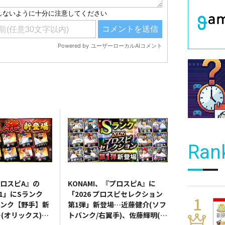
Ran
プロスピA』の
KONAMI、『プロスピA』に
es1」にSランク
「2026 プロスピセレクション
ランク【野手】新
第1弾」新登場…近藤健介(ソフ
(オリックス)、
トバンク/右翼手)、佐藤輝明(阪