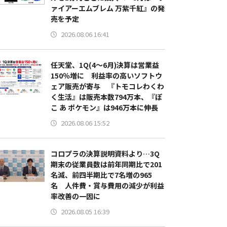
ァイアーエムブレム 万紫千紅』の発
売を予定
2026.08.06 16:41
任天堂、1Q(4～6月)決算は営業益
150％増に 利益率の高いソフトウ
ェア販売が寄与 『トモコレわくわ
く生活』は販売本数794万本、『ぽ
こ あ ポケモン』は946万本に伸長
2026.08.06 15:52
コロプラの決算説明資料より…3Q
期末の従業員数は前年同期比で201
名減、前四半期比で7名増の965
名 人件費・賞与費用の減少が利益
率改善の一因に
2026.08.05 16:39