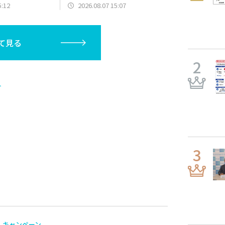
、奈良間大己(北海
神/三塁手)、髙橋光成(西武/先
5:12
2026.08.07 15:07
塁手)、持丸泰輝
発)、Ｒ．マルティネス(巨人/抑
ど
え)など
て見る
ト
キャンペーン