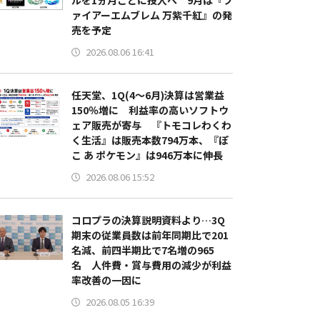
ルを1ヵ月ごとに投入へ 9月は『フ
ァイアーエムブレム 万紫千紅』の発
売を予定
2026.08.06 16:41
任天堂、1Q(4～6月)決算は営業益
150％増に 利益率の高いソフトウ
ェア販売が寄与 『トモコレわくわ
く生活』は販売本数794万本、『ぽ
こ あ ポケモン』は946万本に伸長
2026.08.06 15:52
コロプラの決算説明資料より…3Q
期末の従業員数は前年同期比で201
名減、前四半期比で7名増の965
名 人件費・賞与費用の減少が利益
率改善の一因に
2026.08.05 16:39