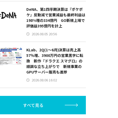
DeNA、第1四半期決算は『ポケポ
ケ』反動減で営業減益も最終利益は
198%増の334億円 GO新規上場で
評価益395億円を計上
2026.08.05 20:56
KLab、2Q(1～6月)決算は売上高
57％増、3900万円の営業黒字に転
換 新作『ドラクエ スマグロ』の
順調な立ち上がりで 新規事業の
GPUサーバー販売も進捗
2026.08.06 16:02
すべて見る