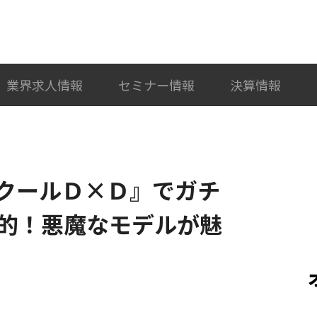
検索
カテゴリ選択
業界求人情報
セミナー情報
決算情報
クールＤ×Ｄ』でガチ
的！悪魔なモデルが魅