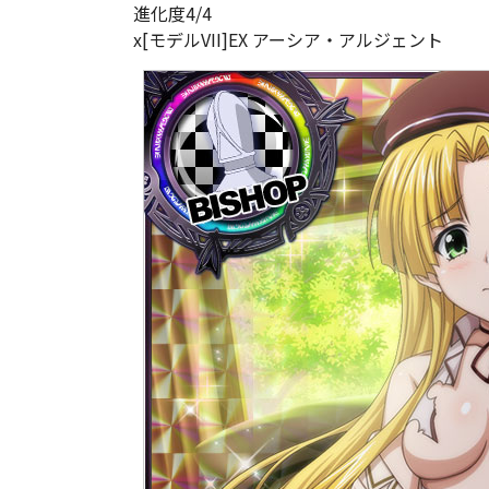
進化度4/4
x[モデルVII]EX アーシア・アルジェント