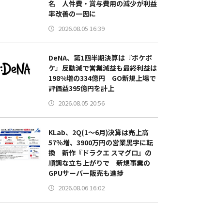
名 人件費・賞与費用の減少が利益
率改善の一因に
2026.08.05 16:39
DeNA、第1四半期決算は『ポケポ
ケ』反動減で営業減益も最終利益は
198%増の334億円 GO新規上場で
評価益395億円を計上
2026.08.05 20:56
KLab、2Q(1～6月)決算は売上高
57％増、3900万円の営業黒字に転
換 新作『ドラクエ スマグロ』の
順調な立ち上がりで 新規事業の
GPUサーバー販売も進捗
2026.08.06 16:02