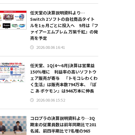
任天堂の決算説明資料より…
Switch 2ソフトの自社商品タイト
ルを1ヵ月ごとに投入へ 9月は『フ
ァイアーエムブレム 万紫千紅』の発
売を予定
2026.08.06 16:41
任天堂、1Q(4～6月)決算は営業益
150％増に 利益率の高いソフトウ
ェア販売が寄与 『トモコレわくわ
く生活』は販売本数794万本、『ぽ
こ あ ポケモン』は946万本に伸長
2026.08.06 15:52
コロプラの決算説明資料より…3Q
期末の従業員数は前年同期比で201
名減、前四半期比で7名増の965