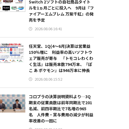
Switch 2ソフトの自社商品タイト
ルを1ヵ月ごとに投入へ 9月は『フ
ァイアーエムブレム 万紫千紅』の発
売を予定
2026.08.06 16:41
任天堂、1Q(4～6月)決算は営業益
150％増に 利益率の高いソフトウ
ェア販売が寄与 『トモコレわくわ
く生活』は販売本数794万本、『ぽ
こ あ ポケモン』は946万本に伸長
2026.08.06 15:52
コロプラの決算説明資料より…3Q
期末の従業員数は前年同期比で201
名減、前四半期比で7名増の965
名 人件費・賞与費用の減少が利益
率改善の一因に