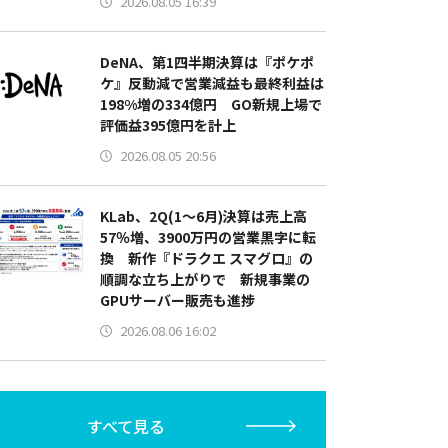
2026.08.05 16:39
DeNA、第1四半期決算は『ポケポ
ケ』反動減で営業減益も最終利益は
198%増の334億円 GO新規上場で
評価益395億円を計上
2026.08.05 20:56
KLab、2Q(1～6月)決算は売上高
57％増、3900万円の営業黒字に転
換 新作『ドラクエ スマグロ』の
順調な立ち上がりで 新規事業の
GPUサーバー販売も進捗
2026.08.06 16:02
すべて見る