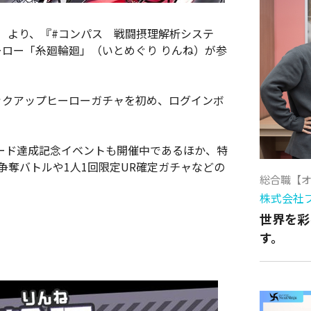
25日）より、『#コンパス 戦闘摂理解析システ
ーロー「糸廻輪廻」（いとめぐり りんね）が参
ックアップヒーローガチャを初め、ログインボ
ロード達成記念イベントも開催中であるほか、特
争奪バトルや1人1回限定UR確定ガチャなどの
総合職【
株式会社
世界を彩
す。