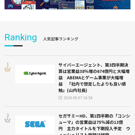
Ranking
人気記事ランキング
サイバーエージェント、第3四半期決
算は営業益38％増の674億円と大幅増
益 ABEMAとゲーム事業が大幅増
益 「社内で想定したよりも良い感
触」(山内社長)
2026.08.07 16:58
セガサミーHD、第1四半期の「コンシ
ューマ」の営業益は75％減の13億
円 主力タイトルを下期投入予定 ウ
ィッシュリスト登録は好調