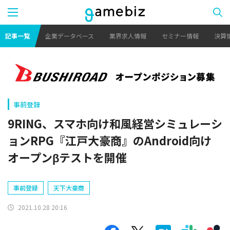
記事一覧
企業データベース
業界求人情報
セミナー情報
決算
事前登録
9RING、スマホ向け和風経営シミュレーシ
ョンRPG『江戸大豪商』のAndroid向け
オープンβテストを開催
事前登録
天下大豪商
2021.10.28 20:16