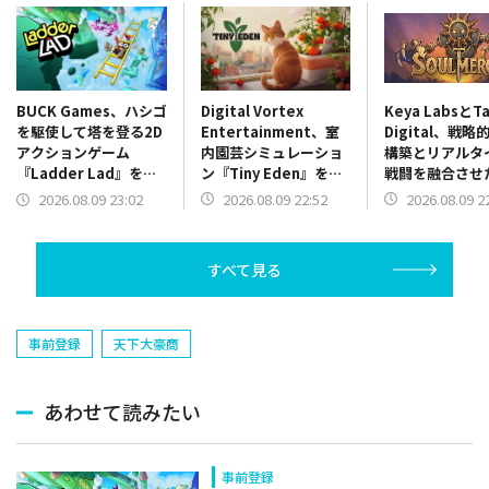
Digital Vortex
Keya LabsとT
BUCK Games、ハシゴ
Entertainment、室
Digital、戦
を駆使して塔を登る2D
内園芸シミュレーショ
構築とリアルタ
アクションゲーム
ン『Tiny Eden』を
戦闘を融合させ
『Ladder Lad』を
2026年9月7日に発売
ションローグラ
2027年にSteamと
2026.08.09 22:52
2026.08.09 2
2026.08.09 23:02
『Soul Merg
Switchでリリース
表
すべて見る
事前登録
天下大豪商
あわせて読みたい
事前登録