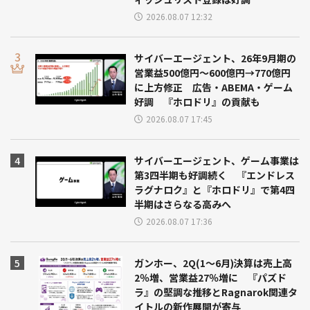
2026.08.07 12:32
サイバーエージェント、26年9月期の
営業益500億円～600億円→770億円
に上方修正 広告・ABEMA・ゲーム
好調 『ホロドリ』の貢献も
2026.08.07 17:45
サイバーエージェント、ゲーム事業は
第3四半期も好調続く 『エンドレス
ラグナロク』と『ホロドリ』で第4四
半期はさらなる高みへ
2026.08.07 17:36
ガンホー、2Q(1～6月)決算は売上高
2％増、営業益27％増に 『パズド
ラ』の堅調な推移とRagnarok関連タ
イトルの新作展開が寄与