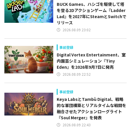
BUCK Games、ハシゴを駆使して塔
を登る2Dアクションゲーム『Ladder
Lad』を2027年にSteamとSwitchで
リリース
2026.08.09 23:02
事前登録
Digital Vortex Entertainment、室
内園芸シミュレーション『Tiny
Eden』を2026年9月7日に発売
2026.08.09 22:52
事前登録
Keya LabsとTambù Digital、戦略
的な軍団構築とリアルタイムな戦闘を
融合させたアクションローグライト
『Soul Merger』を発表
2026.08.09 22:43