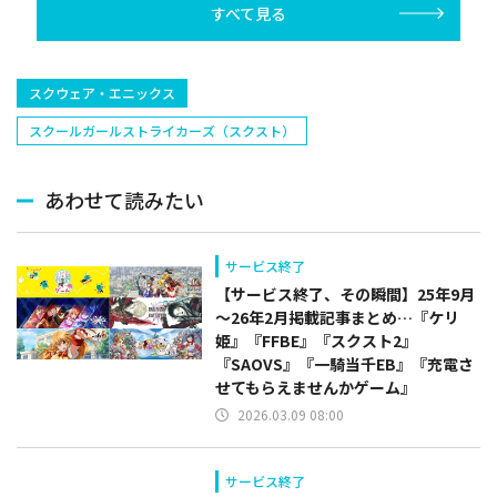
すべて見る
塁手)、持丸泰輝
捕手)など
スクウェア・エニックス
スクールガールストライカーズ（スクスト）
あわせて読みたい
サービス終了
【サービス終了、その瞬間】25年9月
～26年2月掲載記事まとめ…『ケリ
姫』『FFBE』『スクスト2』
『SAOVS』『一騎当千EB』『充電さ
せてもらえませんかゲーム』
2026.03.09 08:00
サービス終了