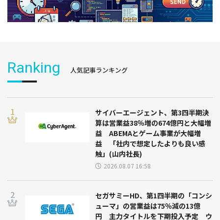
Ranking
人気記事ランキング
サイバーエージェント、第3四半期決
算は営業益38％増の674億円と大幅増
益 ABEMAとゲーム事業が大幅増
益 「社内で想定したよりも良い感
触」(山内社長)
2026.08.07 16:58
セガサミーHD、第1四半期の「コンシ
ューマ」の営業益は75％減の13億
円 主力タイトルを下期投入予定 ウ