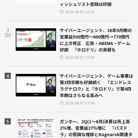
ィッシュリスト登録は好調
2026.08.07 12:32
サイバーエージェント、26年9月期の
営業益500億円～600億円→770億円
に上方修正 広告・ABEMA・ゲーム
好調 『ホロドリ』の貢献も
2026.08.07 17:45
サイバーエージェント、ゲーム事業は
第3四半期も好調続く 『エンドレス
ラグナロク』と『ホロドリ』で第4四
半期はさらなる高みへ
2026.08.07 17:36
ガンホー、2Q(1～6月)決算は売上高
2％増、営業益27％増に 『パズド
ラ』の堅調な推移とRagnarok関連タ