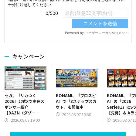
キャンペーン
KONAMI、『プロスピ
KONAMI、『
セガ、『サカつく
A』で「3ステップスカ
A』の「2026
2026』公式Xで実在ス
ウト」を開催中
Series1」にS
ポンサー紹介
【先発】＆ Aラ
【DAZN（ダゾー
2026.08.07 15:30
【野手】新登場
ン）】篇をポスト
2026.08.07 1
2026.08.07 19:00
リー(オリックス
ラー(中日)、奈
己(北海道日本ハ