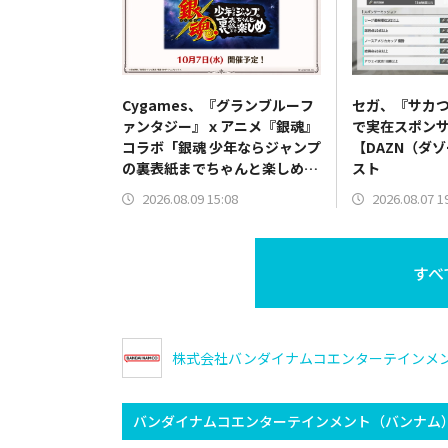
Cygames、『グランブルーフ
セガ、『サカつ
ァンタジー』ｘアニメ『銀魂』
で実在スポン
コラボ「銀魂 少年ならジャンプ
【DAZN（ダ
の裏表紙までちゃんと楽しめ」
スト
を復刻開催
2026.08.09 15:08
2026.08.07 1
すべ
株式会社バンダイナムコエンターテインメ
バンダイナムコエンターテインメント（バンナム