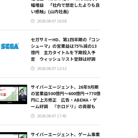
幅増益 「社内で想定したよりも良
い感触」(山内社長)
2026.08.07 16:58
セガサミーHD、第1四半期の「コン
シューマ」の営業益は75％減の13
億円 主力タイトルを下期投入予
定 ウィッシュリスト登録は好調
2026.08.07 12:32
サイバーエージェント、26年9月期
の営業益500億円～600億円→770億
円に上方修正 広告・ABEMA・ゲ
ーム好調 『ホロドリ』の貢献も
2026.08.07 17:45
サイバーエージェント、ゲーム事業