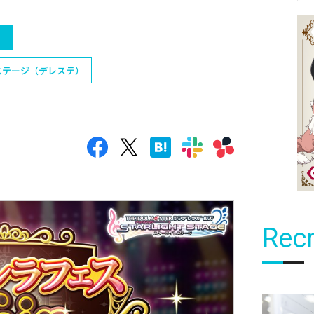
）
ステージ（デレステ）
Recr