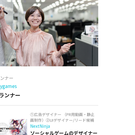
ランナー
games
ランナー
①広告デザイナー （PR用動画・静止
画制作）②UIデザイナー/リード候補
NextNinja
ソーシャルゲームのデザイナー