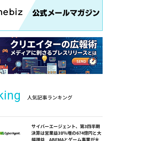
king
人気記事ランキング
サイバーエージェント、第3四半期
決算は営業益38％増の674億円と大
幅増益 ABEMAとゲーム事業が大