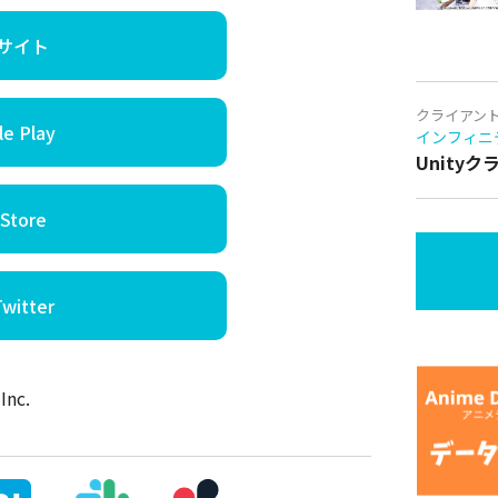
サイト
クライアン
e Play
インフィニ
Unity
Store
itter
nc.