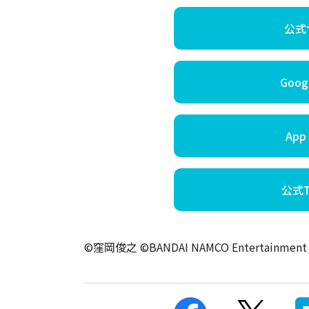
公式
Googl
App 
公式Tw
©窪岡俊之 ©BANDAI NAMCO Entertainment I