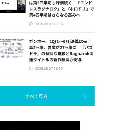
は第3四半期も好調続く 『エンド
レスラグナロク』と『ホロドリ』で
第4四半期はさらなる高みへ
2026.08.07 17:36
ガンホー、2Q(1～6月)決算は売上
高2％増、営業益27％増に 『パズ
ドラ』の堅調な推移とRagnarok関
連タイトルの新作展開が寄与
2026.08.07 16:12
すべて見る