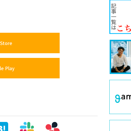
Store
e Play