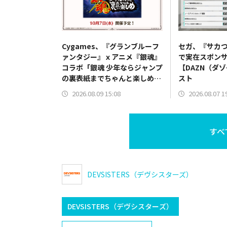
Cygames、『グランブルーフ
セガ、『サカつ
ァンタジー』ｘアニメ『銀魂』
で実在スポン
コラボ「銀魂 少年ならジャンプ
【DAZN（ダ
の裏表紙までちゃんと楽しめ」
スト
を復刻開催
2026.08.09 15:08
2026.08.07 1
すべ
DEVSISTERS（デヴシスターズ）
DEVSISTERS（デヴシスターズ）