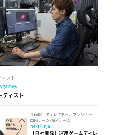
ーティスト
games
アーティスト
企画職（ディレクター、プランナー）
国内チーム/海外チーム
NextNinja
【自社開発】運用ゲームディレ