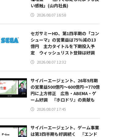
い感触」(山内社長)
2026.08.07 16:58
セガサミーHD、第1四半期の「コン
シューマ」の営業益は75％減の13
億円 主力タイトルを下期投入予
定 ウィッシュリスト登録は好調
2026.08.07 12:32
サイバーエージェント、26年9月期
の営業益500億円～600億円→770億
円に上方修正 広告・ABEMA・ゲ
ーム好調 『ホロドリ』の貢献も
2026.08.07 17:45
サイバーエージェント、ゲーム事業
は第3四半期も好調続く 『エンド