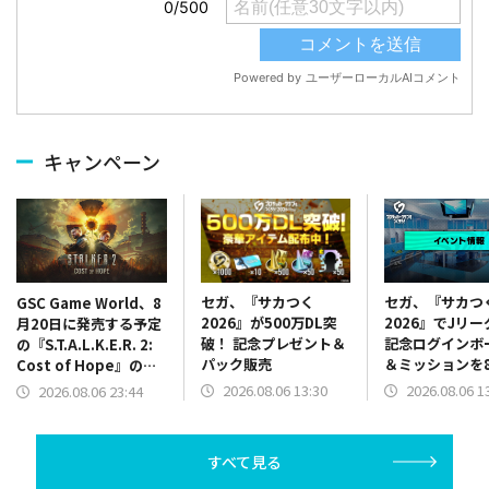
キャンペーン
セガ、『サカつく
セガ、『サカつ
GSC Game World、8
2026』が500万DL突
2026』でJリ
月20日に発売する予定
破！ 記念プレゼント＆
記念ログインボ
の『S.T.A.L.K.E.R. 2:
パック販売
＆ミッションを
Cost of Hope』のロ
13時より開催
ケーションを紹介する
2026.08.06 13:30
2026.08.06 1
2026.08.06 23:44
最新映像を公開
すべて見る