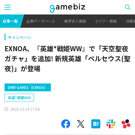
記事一覧
企業データベース
業界求人情報
セミナー情報
決算
キャンペーン
EXNOA、『英雄*戦姫WW』で「天空聖夜
ガチャ」を追加! 新規英雄「ペルセウス(聖
夜)」が登場
DMM GAMES（EXNOA）
英雄*戦姫WW
2021.12.14 17:24