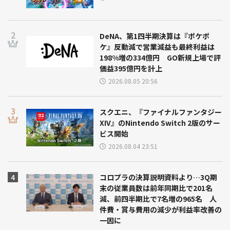
DeNA、第1四半期決算は『ポケポ
ケ』反動減で営業減益も最終利益は
198%増の334億円 GO新規上場で評
価益395億円を計上
2026.08.05 20:56
スクエニ、『ファイナルファンタジー
XIV』のNintendo Switch 2版のサー
ビス開始
2026.08.04 23:51
コロプラの決算説明資料より…3Q期
末の従業員数は前年同期比で201名
減、前四半期比で7名増の965名 人
件費・賞与費用の減少が利益率改善の
一因に