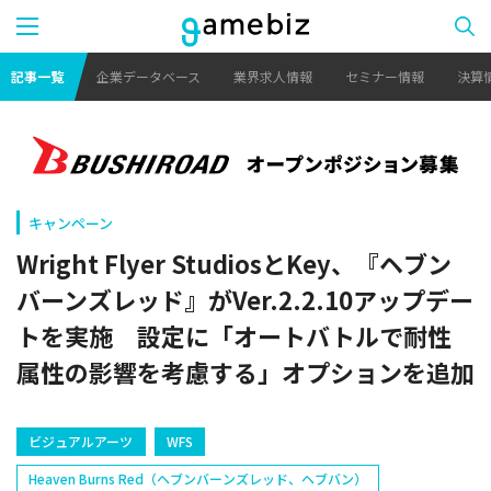
記事一覧
企業データベース
業界求人情報
セミナー情報
決算
キャンペーン
Wright Flyer StudiosとKey、『ヘブン
バーンズレッド』がVer.2.2.10アップデー
トを実施 設定に「オートバトルで耐性
属性の影響を考慮する」オプションを追加
ビジュアルアーツ
WFS
Heaven Burns Red（ヘブンバーンズレッド、ヘブバン）