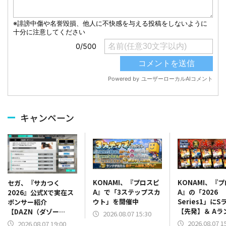
キャンペーン
KONAMI、『プロスピ
KONAMI、『
セガ、『サカつく
A』で「3ステップスカ
A』の「2026
2026』公式Xで実在ス
ウト」を開催中
Series1」にS
ポンサー紹介
【先発】＆ Aラ
【DAZN（ダゾー
2026.08.07 15:30
【野手】新登場
ン）】篇をポスト
2026.08.07 1
2026.08.07 19:00