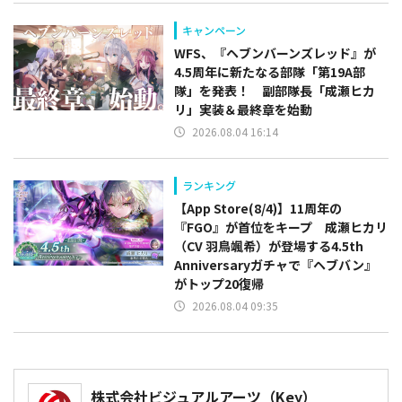
キャンペーン
WFS、『ヘブンバーンズレッド』が
4.5周年に新たなる部隊「第19A部
隊」を発表！ 副部隊⻑「成瀬ヒカ
リ」実装＆最終章を始動
2026.08.04 16:14
ランキング
【App Store(8/4)】11周年の
『FGO』が首位をキープ 成瀬ヒカリ
（CV 羽鳥颯希）が登場する4.5th
Anniversaryガチャで『ヘブバン』
がトップ20復帰
2026.08.04 09:35
株式会社ビジュアルアーツ（Key）