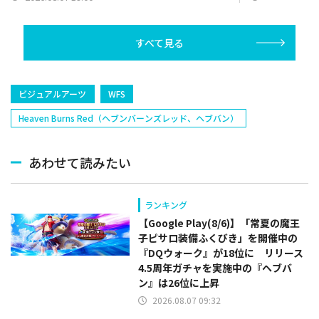
リー(オリックス
ラー(中日)、奈
己(北海道日本ハ
すべて見る
塁手)、持丸泰輝
捕手)など
ビジュアルアーツ
WFS
Heaven Burns Red（ヘブンバーンズレッド、ヘブバン）
あわせて読みたい
ランキング
【Google Play(8/6)】「常夏の魔王
子ピサロ装備ふくびき」を開催中の
『DQウォーク』が18位に リリース
4.5周年ガチャを実施中の『ヘブバ
ン』は26位に上昇
2026.08.07 09:32