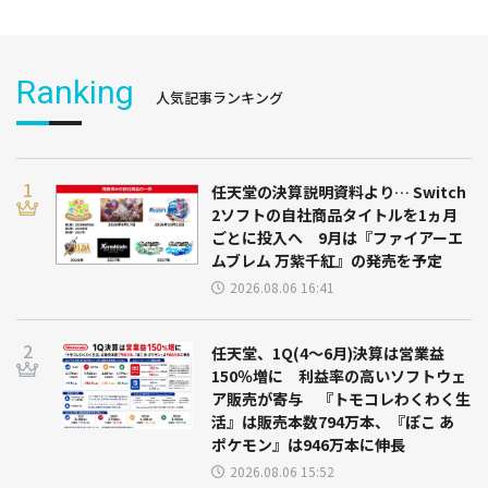
Ranking
人気記事ランキング
任天堂の決算説明資料より… Switch
2ソフトの自社商品タイトルを1ヵ月
ごとに投入へ 9月は『ファイアーエ
ムブレム 万紫千紅』の発売を予定
2026.08.06 16:41
任天堂、1Q(4～6月)決算は営業益
150％増に 利益率の高いソフトウェ
ア販売が寄与 『トモコレわくわく生
活』は販売本数794万本、『ぽこ あ
ポケモン』は946万本に伸長
2026.08.06 15:52