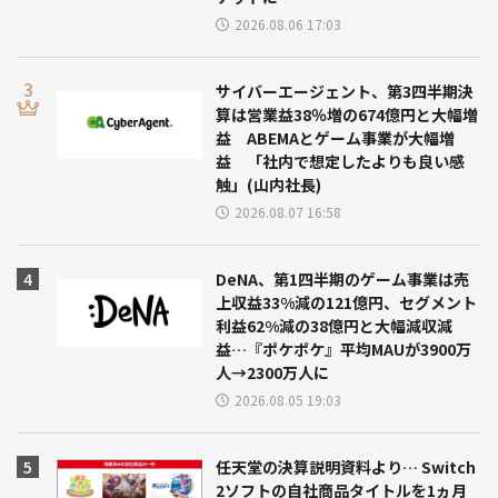
2026.08.06 17:03
サイバーエージェント、第3四半期決
算は営業益38％増の674億円と大幅増
益 ABEMAとゲーム事業が大幅増
益 「社内で想定したよりも良い感
触」(山内社長)
2026.08.07 16:58
DeNA、第1四半期のゲーム事業は売
上収益33%減の121億円、セグメント
利益62%減の38億円と大幅減収減
益…『ポケポケ』平均MAUが3900万
人→2300万人に
2026.08.05 19:03
任天堂の決算説明資料より… Switch
2ソフトの自社商品タイトルを1ヵ月