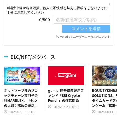
BLC/NFT/メタバース
gumi、暗号資産運用フ
BOUNTYKIND
ネットマーブルのブロ
ァンド「SBI Crypto
SOLUTIONS
ックチェーン専門子会
Fund I」の運営開始
タイムカードア
社MARBLEX、『七つ
ンゲーム『EXE
の大罪：戒めの復活
2026.07.28 18:59
ARENA』が事
NFT』を正式リリース
2026.06.11 1
2026.07.30 17:10
ャンペーンを開