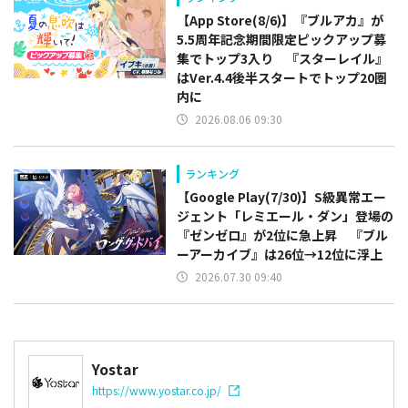
【App Store(8/6)】『ブルアカ』が
5.5周年記念期間限定ピックアップ募
集でトップ3入り 『スターレイル』
はVer.4.4後半スタートでトップ20圏
内に
2026.08.06 09:30
ランキング
【Google Play(7/30)】S級異常エー
ジェント「レミエール・ダン」登場の
『ゼンゼロ』が2位に急上昇 『ブル
ーアーカイブ』は26位→12位に浮上
2026.07.30 09:40
Yostar
https://www.yostar.co.jp/