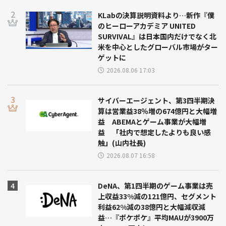
KLabの決算説明資料より…新作『僕
のヒーローアカデミア UNITED
SURVIVAL』は日本国内だけでなく北
米を中心としたグローバル市場がター
ゲットに
2026.08.06 17:03
サイバーエージェント、第3四半期決
算は営業益38％増の674億円と大幅増
益 ABEMAとゲーム事業が大幅増
益 「社内で想定したよりも良い感
触」(山内社長)
2026.08.07 16:58
DeNA、第1四半期のゲーム事業は売
上収益33%減の121億円、セグメント
利益62%減の38億円と大幅減収減
益…『ポケポケ』平均MAUが3900万