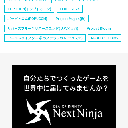
TOPTOON(トップトゥーン)
CEDEC 2024
ポッピュコム(POPUCOM)
Project Mugen(仮)
リバースブルー×リバースエンド(リバ×リバ)
Project Bloom
ワールドダイスター 夢のステラリウム(ユメステ)
NEOFID STUDIOS