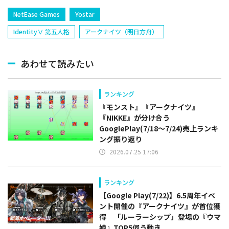
NetEase Games
Yostar
IdentityⅤ 第五人格
アークナイツ（明日方舟）
あわせて読みたい
ランキング
『モンスト』『アークナイツ』
『NIKKE』が分け合う
GooglePlay(7/18～7/24)売上ランキ
ング振り返り
2026.07.25 17:06
ランキング
【Google Play(7/22)】6.5周年イベ
ント開催の『アークナイツ』が首位獲
得 「ルーラーシップ」登場の『ウマ
娘』TOP5伺う動き