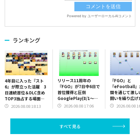
ランキング
リリース11周年の
『FGO』と
4年目に入った『スト
『FGO』が7日中6日で
『eFootball
6』が際立った活躍 3
首位獲得と圧倒
間を通じて激し
日連続首位＆DLC含め
GooglePlay(8/1～
闘いを繰り広
TOP3独占する場面
8/7)売上ランキング振
App Store(8/
も Steam(8/1～8/7)
2026.08.08 17:06
2026.08.08 1
2026.08.08 18:13
り返り
売上ランキング
売上ランキング振り返
り
り
すべて見る