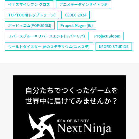
イナズマイレブン クロス
アニメデータインサイトラボ
TOPTOON(トップトゥーン)
CEDEC 2024
ポッピュコム(POPUCOM)
Project Mugen(仮)
リバースブルー×リバースエンド(リバ×リバ)
Project Bloom
ワールドダイスター 夢のステラリウム(ユメステ)
NEOFID STUDIOS