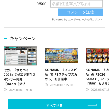
キャンペーン
KONAMI、『プロスピ
KONAMI、『
セガ、『サカつく
A』で「3ステップスカ
A』の「2026
2026』公式Xで実在ス
ウト」を開催中
Series1」にS
ポンサー紹介
【先発】＆ Aラ
【DAZN（ダゾー
2026.08.07 15:30
【野手】新登場
ン）】篇をポスト
2026.08.07 1
2026.08.07 19:00
リー(オリックス
ラー(中日)、奈
己(北海道日本ハ
すべて見る
塁手)、持丸泰輝