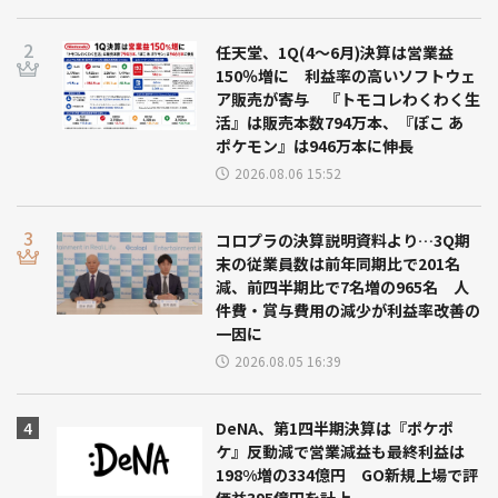
任天堂、1Q(4～6月)決算は営業益
150％増に 利益率の高いソフトウェ
ア販売が寄与 『トモコレわくわく生
活』は販売本数794万本、『ぽこ あ
ポケモン』は946万本に伸長
2026.08.06 15:52
コロプラの決算説明資料より…3Q期
末の従業員数は前年同期比で201名
減、前四半期比で7名増の965名 人
件費・賞与費用の減少が利益率改善の
一因に
2026.08.05 16:39
DeNA、第1四半期決算は『ポケポ
ケ』反動減で営業減益も最終利益は
198%増の334億円 GO新規上場で評
価益395億円を計上