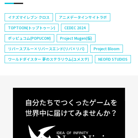
イナズマイレブン クロス
アニメデータインサイトラボ
TOPTOON(トップトゥーン)
CEDEC 2024
ポッピュコム(POPUCOM)
Project Mugen(仮)
リバースブルー×リバースエンド(リバ×リバ)
Project Bloom
ワールドダイスター 夢のステラリウム(ユメステ)
NEOFID STUDIOS