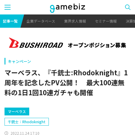
記事一覧
企業データベース
業界求人情報
セミナー情報
決算
キャンペーン
マーベラス、『千銃士:Rhodoknight』1
周年を記念したPV公開！ 最大100連無
料の1日1回10連ガチャも開催
マーベラス
千銃士：Rhodoknight
2022.11.24 17:10