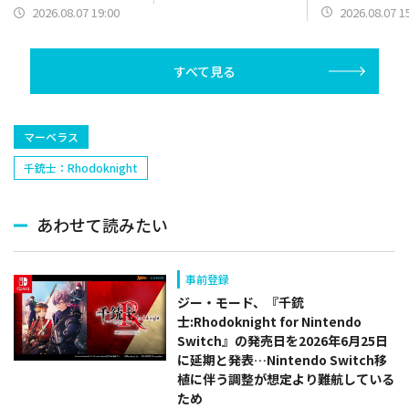
【野手】新登場
ン）】篇をポスト
2026.08.07 1
2026.08.07 19:00
リー(オリックス
ラー(中日)、奈
己(北海道日本ハ
すべて見る
塁手)、持丸泰輝
捕手)など
マーベラス
千銃士：Rhodoknight
あわせて読みたい
事前登録
ジー・モード、『千銃
士:Rhodoknight for Nintendo
Switch』の発売日を2026年6月25日
に延期と発表…Nintendo Switch移
植に伴う調整が想定より難航している
ため