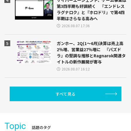
第3四半期も好調続く 『エンドレス
ラグナロク』と『ホロドリ』で第4四
半期はさらなる高みへ
2026.08.07 17:36
ガンホー、2Q(1～6月)決算は売上高
2％増、営業益27％増に 『パズド
ラ』の堅調な推移とRagnarok関連タ
イトルの新作展開が寄与
2026.08.07 16:12
すべて見る
Topic
話題のタグ