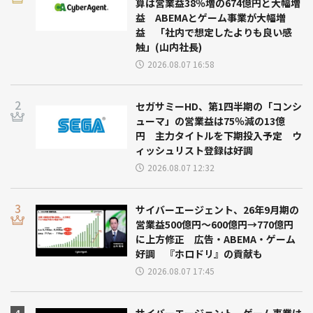
算は営業益38％増の674億円と大幅増
益 ABEMAとゲーム事業が大幅増
益 「社内で想定したよりも良い感
触」(山内社長)
2026.08.07 16:58
セガサミーHD、第1四半期の「コンシ
ューマ」の営業益は75％減の13億
円 主力タイトルを下期投入予定 ウ
ィッシュリスト登録は好調
2026.08.07 12:32
サイバーエージェント、26年9月期の
営業益500億円～600億円→770億円
に上方修正 広告・ABEMA・ゲーム
好調 『ホロドリ』の貢献も
2026.08.07 17:45
サイバーエージェント、ゲーム事業は