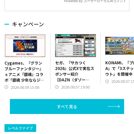
キャンペーン
セガ、『サカつく
KONAMI、『
Cygames、『グラン
2026』公式Xで実在ス
A』で「3ステ
ブルーファンタジー』
ポンサー紹介
ウト」を開催中
ｘアニメ『銀魂』コラ
【DAZN（ダゾー
ボ「銀魂 少年ならジャ
2026.08.07 1
ン）】篇をポスト
ンプの裏表紙までちゃ
2026.08.07 19:00
2026.08.09 15:08
んと楽しめ」を復刻開
催
すべて見る
レベルファイブ