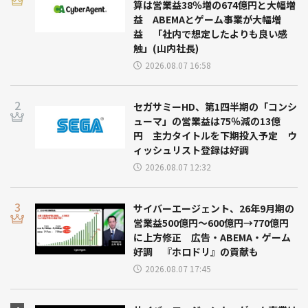
算は営業益38％増の674億円と大幅増
益 ABEMAとゲーム事業が大幅増
益 「社内で想定したよりも良い感
触」(山内社長)
2026.08.07 16:58
セガサミーHD、第1四半期の「コンシ
ューマ」の営業益は75％減の13億
円 主力タイトルを下期投入予定 ウ
ィッシュリスト登録は好調
2026.08.07 12:32
サイバーエージェント、26年9月期の
営業益500億円～600億円→770億円
に上方修正 広告・ABEMA・ゲーム
好調 『ホロドリ』の貢献も
2026.08.07 17:45