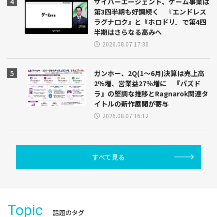
サイバーエージェント、ゲーム事業は
第3四半期も好調続く 『エンドレス
ラグナロク』と『ホロドリ』で第4四
半期はさらなる高みへ
2026.08.07 17:36
ガンホー、2Q(1～6月)決算は売上高
2％増、営業益27％増に 『パズド
ラ』の堅調な推移とRagnarok関連タ
イトルの新作展開が寄与
2026.08.07 16:12
すべて見る
Topic
話題のタグ