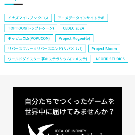
イナズマイレブン クロス
アニメデータインサイトラボ
TOPTOON(トップトゥーン)
CEDEC 2024
ポッピュコム(POPUCOM)
Project Mugen(仮)
リバースブルー×リバースエンド(リバ×リバ)
Project Bloom
ワールドダイスター 夢のステラリウム(ユメステ)
NEOFID STUDIOS