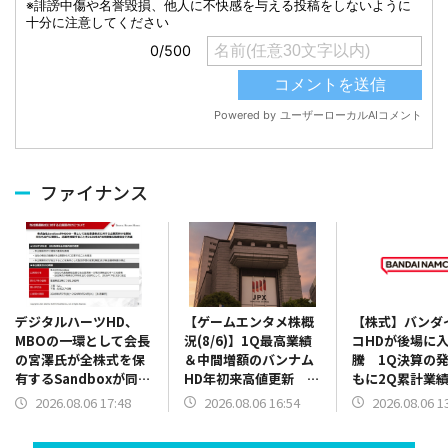
ファイナンス
【ゲームエンタメ株概
【株式】バンダ
デジタルハーツHD、
況(8/6)】1Q最高業績
コHDが後場に
MBOの一環として会長
＆中間増額のバンナム
騰 1Q決算の
の宮澤氏が全株式を保
HD年初来高値更新 コ
もに2Q累計業
有するSandboxが同社
ロプラ伸び悩む、
上方修正を発表
株式に対するTOBを実
2026.08.06 16:54
2026.08.06 1
2026.08.06 17:48
SANKYO一段高【チャ
施 TOB価格は1060
ート掲載】
円