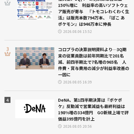
150％増に 利益率の高いソフトウェ
ア販売が寄与 『トモコレわくわく生
活』は販売本数794万本、『ぽこ あ
ポケモン』は946万本に伸長
2026.08.06 15:52
コロプラの決算説明資料より…3Q期
末の従業員数は前年同期比で201名
減、前四半期比で7名増の965名 人
件費・賞与費用の減少が利益率改善の
一因に
2026.08.05 16:39
DeNA、第1四半期決算は『ポケポ
ケ』反動減で営業減益も最終利益は
198%増の334億円 GO新規上場で評
価益395億円を計上
2026.08.05 20:56