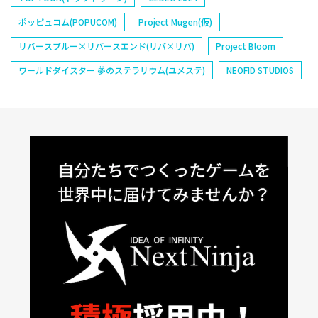
ポッピュコム(POPUCOM)
Project Mugen(仮)
リバースブルー×リバースエンド(リバ×リバ)
Project Bloom
ワールドダイスター 夢のステラリウム(ユメステ)
NEOFID STUDIOS