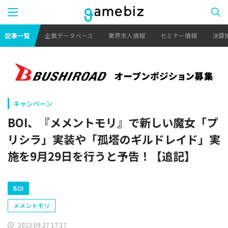
記事一覧
企業データベース
業界求人情報
セミナー情報
決算
キャンペーン
BOI、『メメントモリ』で新しい魔女「プ
リシラ」実装や「孤塔のギルドレイド」実
施を9月29日を行うと予告！【追記】
BOI
メメントモリ
2023.09.27 17:17