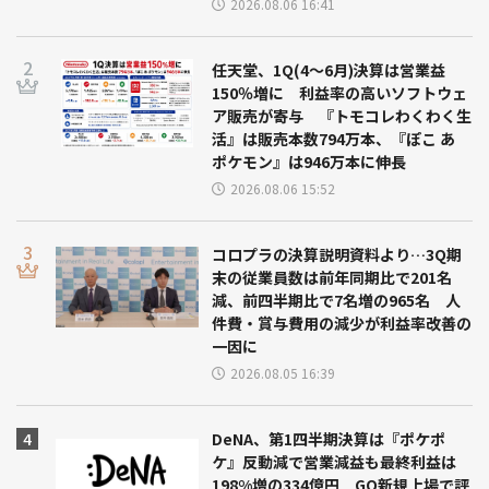
2026.08.06 16:41
任天堂、1Q(4～6月)決算は営業益
150％増に 利益率の高いソフトウェ
ア販売が寄与 『トモコレわくわく生
活』は販売本数794万本、『ぽこ あ
ポケモン』は946万本に伸長
2026.08.06 15:52
コロプラの決算説明資料より…3Q期
末の従業員数は前年同期比で201名
減、前四半期比で7名増の965名 人
件費・賞与費用の減少が利益率改善の
一因に
2026.08.05 16:39
DeNA、第1四半期決算は『ポケポ
ケ』反動減で営業減益も最終利益は
198%増の334億円 GO新規上場で評