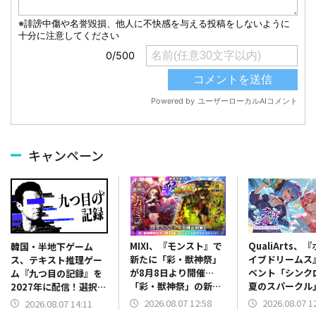
キャンペーン
MIXI、『モンスト』で
QualiArts、
韓国・半地下ゲーム
新たに「彩・獣神祭」
イブドリームス
ス、テキスト推理ゲー
が8月8日より開催…
ベント「シンク
ム『九つ目の記録』を
「彩・獣神祭」の新限
夏のスパークル
2027年に配信！選択肢
定キャラ2体が登場
催！miComet
は無し、プレイヤー自
2026.08.07 12:58
2026.08.07 1
2026.08.07 14:11
衣装で登場
らがキーワードを導き