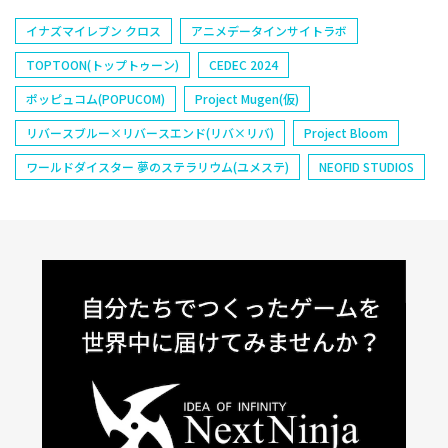
イナズマイレブン クロス
アニメデータインサイトラボ
TOPTOON(トップトゥーン)
CEDEC 2024
ポッピュコム(POPUCOM)
Project Mugen(仮)
リバースブルー×リバースエンド(リバ×リバ)
Project Bloom
ワールドダイスター 夢のステラリウム(ユメステ)
NEOFID STUDIOS