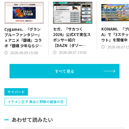
セガ、『サカつく
KONAMI、『
Cygames、『グラン
2026』公式Xで実在ス
A』で「3ステ
ブルーファンタジー』
ポンサー紹介
ウト」を開催中
ｘアニメ『銀魂』コラ
【DAZN（ダゾー
ボ「銀魂 少年ならジャ
2026.08.07 1
ン）】篇をポスト
ンプの裏表紙までちゃ
2026.08.07 19:00
2026.08.09 15:08
んと楽しめ」を復刻開
催
すべて見る
サイバード
イケメン王子 美女と野獣の最後の恋
あわせて読みたい