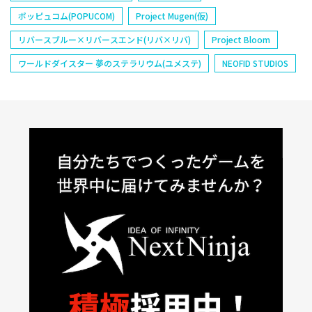
ポッピュコム(POPUCOM)
Project Mugen(仮)
リバースブルー×リバースエンド(リバ×リバ)
Project Bloom
ワールドダイスター 夢のステラリウム(ユメステ)
NEOFID STUDIOS