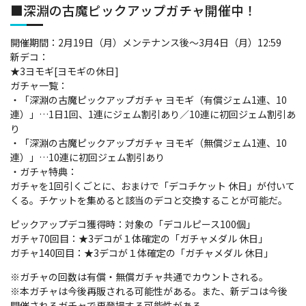
■深淵の古魔ピックアップガチャ開催中！
開催期間：2月19日（月）メンテナンス後～3月4日（月）12:59
新デコ：
★3ヨモギ[ヨモギの休日]
ガチャ一覧：
・「深淵の古魔ピックアップガチャ ヨモギ（有償ジェム1連、10
連）」…1日1回、1連にジェム割引あり／10連に初回ジェム割引あ
り
・「深淵の古魔ピックアップガチャ ヨモギ（無償ジェム1連、10
連）」…10連に初回ジェム割引あり
・ガチャ特典：
ガチャを1回引くごとに、おまけで「デコチケット 休日」が付いて
くる。チケットを集めると該当のデコと交換することが可能だ。
ピックアップデコ獲得時：対象の「デコルピース100個」
ガチャ70回目：★3デコが１体確定の「ガチャメダル 休日」
ガチャ140回目：★3デコが１体確定の「ガチャメダル 休日」
※ガチャの回数は有償・無償ガチャ共通でカウントされる。
※本ガチャは今後再販される可能性がある。また、新デコは今後
開催されるガチャで再登場する可能性がある。