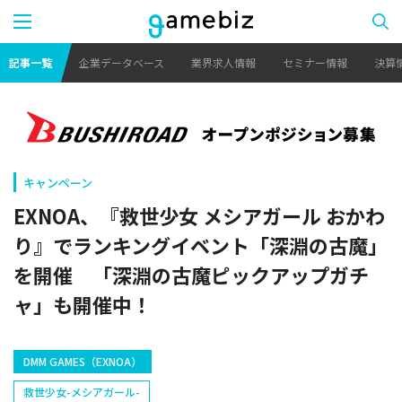
記事一覧
企業データベース
業界求人情報
セミナー情報
決算
キャンペーン
EXNOA、『救世少女 メシアガール おかわ
り』でランキングイベント「深淵の古魔」
を開催 「深淵の古魔ピックアップガチ
ャ」も開催中！
DMM GAMES（EXNOA）
救世少女-メシアガール-