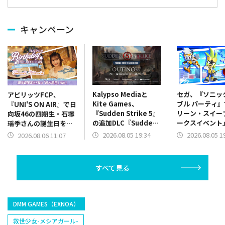
キャンペーン
Kalypso Mediaと
セガ、『ソニッ
アピリッツFCP、
Kite Games、
ブル パーティ
『UNI'S ON AIR』で日
『Sudden Strike 5』
リーン・スイー
向坂46の四期生・石塚
の追加DLC『Sudden
ークスイベント
瑶季さんの誕生日を記
Strike 5 – France:
催…夏の気分を
念した「誕生日限定バ
2026.08.05 19:34
2026.08.05 1
2026.08.06 11:07
Road to
げる新規サマー
ースデーコレクショ
Liberation』をリリー
も
ン」を開催中
ス
すべて見る
DMM GAMES（EXNOA）
救世少女-メシアガール-