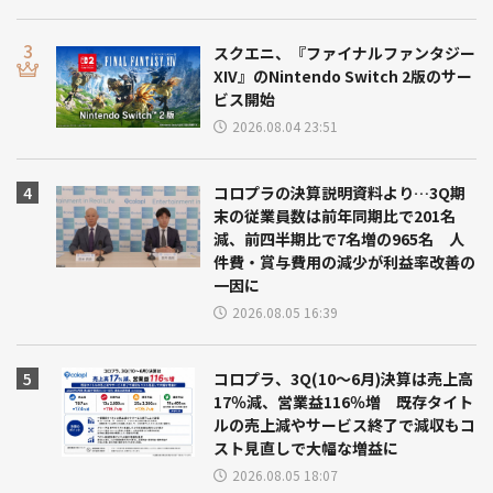
スクエニ、『ファイナルファンタジー
XIV』のNintendo Switch 2版のサー
ビス開始
2026.08.04 23:51
コロプラの決算説明資料より…3Q期
末の従業員数は前年同期比で201名
減、前四半期比で7名増の965名 人
件費・賞与費用の減少が利益率改善の
一因に
2026.08.05 16:39
コロプラ、3Q(10～6月)決算は売上高
17％減、営業益116％増 既存タイト
ルの売上減やサービス終了で減収もコ
スト見直しで大幅な増益に
2026.08.05 18:07