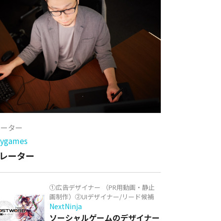
レーター
games
レーター
①広告デザイナー （PR用動画・静止
画制作）②UIデザイナー/リード候補
NextNinja
ソーシャルゲームのデザイナー