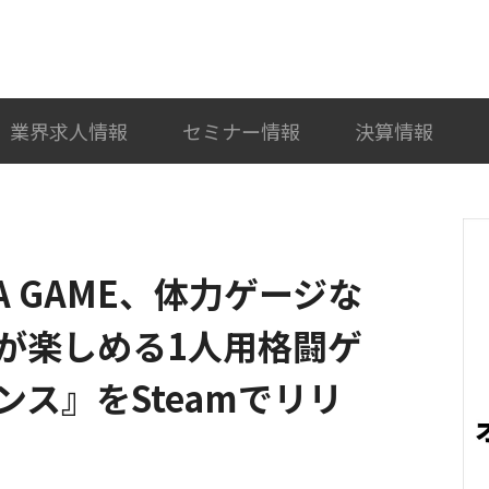
検索
カテゴリ選択
業界求人情報
セミナー情報
決算情報
A GAME、体力ゲージな
が楽しめる1人用格闘ゲ
ス』をSteamでリリ