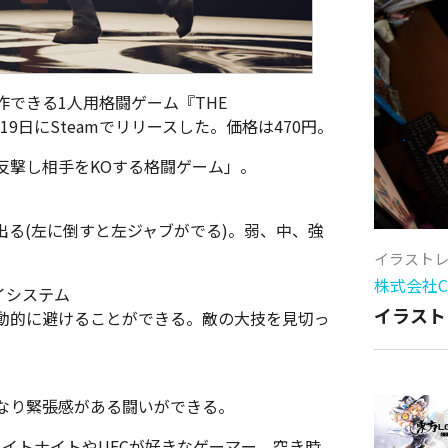
操作できる1人用格闘ゲーム『THE
2月19日にSteamでリリースした。価格は470円。
反撃し相手をKOする格闘ゲーム」。
る(左に倒すと左ジャブがでる)。弱、中、強
イラスト
株式会社Cy
イシステム
イラスト
動的に避けることができる。敵の大技を見切っ
なり緊張感がある闘いができる。
ァイトナイトやUFCが好きなゲーマー。空き時