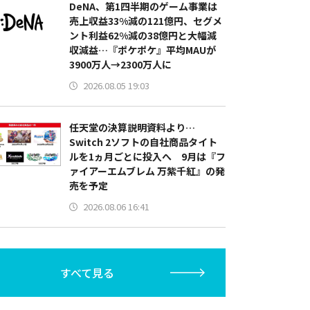
DeNA、第1四半期のゲーム事業は
売上収益33%減の121億円、セグメ
ント利益62%減の38億円と大幅減
収減益…『ポケポケ』平均MAUが
3900万人→2300万人に
2026.08.05 19:03
任天堂の決算説明資料より…
Switch 2ソフトの自社商品タイト
ルを1ヵ月ごとに投入へ 9月は『フ
ァイアーエムブレム 万紫千紅』の発
売を予定
2026.08.06 16:41
すべて見る