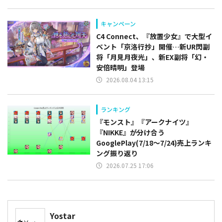
キャンペーン
C4 Connect、『放置少女』で大型イ
ベント「京洛行抄」開催…新UR閃副
将「月見月夜光」、新EX副将「幻・
安倍晴明」登場
2026.08.04 13:15
ランキング
『モンスト』『アークナイツ』
『NIKKE』が分け合う
GooglePlay(7/18～7/24)売上ランキ
ング振り返り
2026.07.25 17:06
Yostar