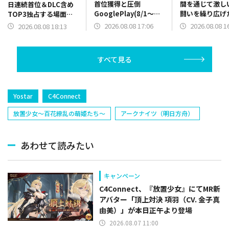
首位獲得と圧倒
間を通じて激し
日連続首位＆DLC含め
GooglePlay(8/1～
闘いを繰り広
TOP3独占する場面
8/7)売上ランキング振
App Store(8/
も Steam(8/1～8/7)
2026.08.08 17:06
2026.08.08 1
2026.08.08 18:13
り返り
売上ランキング
売上ランキング振り返
り
り
すべて見る
Yostar
C4Connect
放置少女～百花繚乱の萌姫たち～
アークナイツ（明日方舟）
あわせて読みたい
キャンペーン
C4Connect、『放置少女』にてMR新
アバター「頂上対決 項羽（CV. 金子真
由美）」が本日正午より登場
2026.08.07 11:00