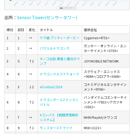
出所：
Sensor Tower(センサータワー)
順位
前日
変化
タイトル
提供会社
1
1
→
ウマ娘 プリティーダービー
Cygames<4751>
ガンホー・オンライン・エン
2
2
→
パズル＆ドラゴンズ
ターテイメント<3765>
キノコ伝説:勇者と魔法のラ
3
5
↑2
JOY MOBILE NETWORK
ンプ
スクウェア・エニックス
4
4
→
ドラゴンクエストウォーク
<9684>/コロプラ<3668>
コナミデジタルエンタテイン
5
3
↓2
eFootball 2024
メント<9766>
バンダイナムコエンターテイ
ドラゴンボールZ ドッカン
6
8
↑2
ンメント<7832>/アカツキ
バトル
<3932>
#コンパス 【戦闘摂理解析
7
7
→
NHN PlayArt/ドワンゴ
システム】
8
9
↑1
モンスターストライク
MIXI<2121>