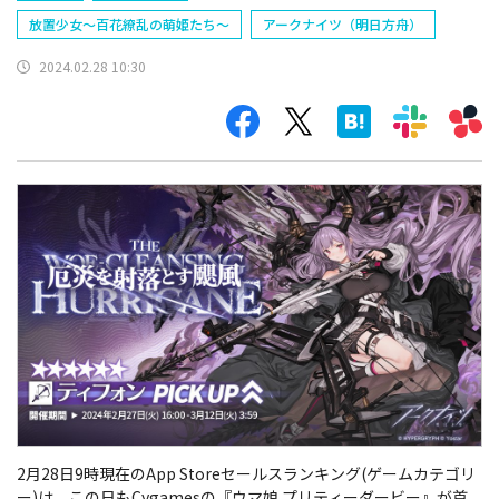
放置少女～百花繚乱の萌姫たち～
アークナイツ（明日方舟）
2024.02.28 10:30
2月28日9時現在のApp Storeセールスランキング(ゲームカテゴリ
ー)は、この日も
Cygamesの『ウマ娘 プリティーダービー』が首