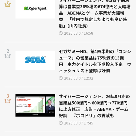
算は営業益38％増の674億円と大幅増
益 ABEMAとゲーム事業が大幅増
益 「社内で想定したよりも良い感
触」(山内社長)
2026.08.07 16:58
セガサミーHD、第1四半期の「コンシ
ューマ」の営業益は75％減の13億
円 主力タイトルを下期投入予定 ウ
ィッシュリスト登録は好調
2026.08.07 12:32
サイバーエージェント、26年9月期の
営業益500億円～600億円→770億円
に上方修正 広告・ABEMA・ゲーム
好調 『ホロドリ』の貢献も
2026.08.07 17:45