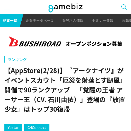
記事一覧
企業データベース
業界求人情報
セミナー情報
決算
ランキング
【AppStore(2/28)】『アークナイツ』が
イベントスカウト「厄災を射落とす颶風」
開催で90ランクアップ 「覚醒の王者 ア
ーサー王（CV. 石川由依）」登場の『放置
少女』はトップ30復帰
Yostar
C4Connect