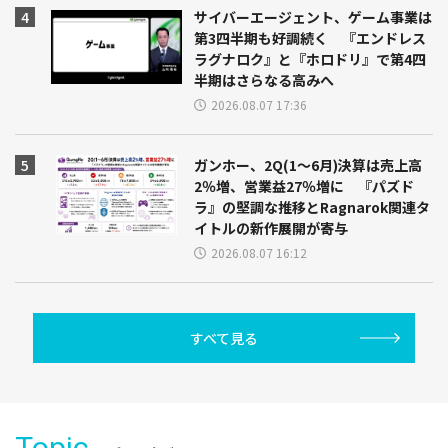
サイバーエージェント、ゲーム事業は
第3四半期も好調続く 『エンドレス
ラグナロク』と『ホロドリ』で第4四
半期はさらなる高みへ
2026.08.07 17:36
ガンホー、2Q(1～6月)決算は売上高
2％増、営業益27％増に 『パズド
ラ』の堅調な推移とRagnarok関連タ
イトルの新作展開が寄与
2026.08.07 16:12
すべて見る
Topic