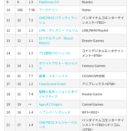
9
6
↓3
Pokémon GO
Niantic
10
100
↑90
アークナイツ
Yostar
ONE PIECE バウンティラッ
バンダイナムコエンターテイ
11
13
↑2
シュ
ンメント<7832>
12
10
↓2
LINE：ディズニー ツムツム
LINE/NHN PlayArt
ロイヤルマッチ（Royal
13
12
↓1
Dream Games
Match)
コナミデジタルエンタテイン
14
11
↓3
プロ野球スピリッツA
メント<9766>
ホワイトアウト・サバイバ
15
14
↓1
Century Games
ル
16
23
↑7
崩壊：スターレイル
COGNOSPHERE
17
15
↓2
Fate/Grand Order
アニプレックス<6758>
聖闘士星矢レジェンドオブ
18
22
↑4
Hoolai Game
ジャスティス
19
19
→
Age of Z Origins
Camel Games
20
16
↓4
ヘブンバーンズレッド
WFS<3632>
バンダイナムコエンターテイ
ONE PIECE トレジャークル
21
17
↓4
ンメント<7832>/ドリコム
ーズ
<3793>