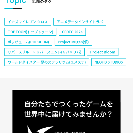
話題のタグ
イナズマイレブン クロス
アニメデータインサイトラボ
TOPTOON(トップトゥーン)
CEDEC 2024
ポッピュコム(POPUCOM)
Project Mugen(仮)
リバースブルー×リバースエンド(リバ×リバ)
Project Bloom
ワールドダイスター 夢のステラリウム(ユメステ)
NEOFID STUDIOS