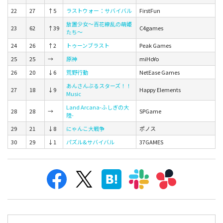
22
27
↑5
ラストウォー：サバイバル
FirstFun
放置少女～百花繚乱の萌姫
23
62
↑39
C4games
たち～
24
26
↑2
トゥーンブラスト
Peak Games
25
25
→
原神
miHoYo
26
20
↓6
荒野行動
NetEase Games
あんさんぶるスターズ！！
27
18
↓9
Happy Elements
Music
Land Arcana-ふしぎの大
28
28
→
SPGame
陸-
29
21
↓8
にゃんこ大戦争
ポノス
30
29
↓1
パズル&サバイバル
37GAMES