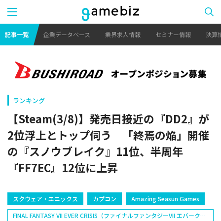
記事一覧
企業データベース
業界求人情報
セミナー情報
決算
ランキング
【Steam(3/8)】発売日接近の『DD2』が
2位浮上とトップ伺う 「終焉の焔」開催
の『スノウブレイク』11位、半周年
『FF7EC』12位に上昇
スクウェア・エニックス
カプコン
Amazing Seasun Games
FINAL FANTASY VII EVER CRISIS（ファイナルファンタジーVII エバークラ