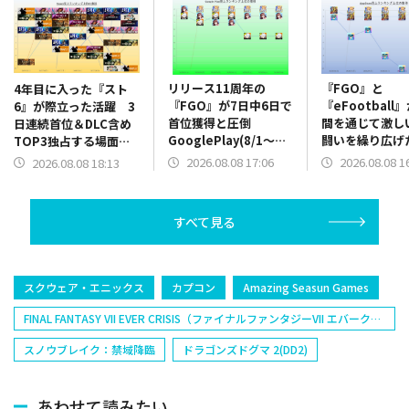
リリース11周年の
『FGO』と
4年目に入った『スト
『FGO』が7日中6日で
『eFootball
6』が際立った活躍 3
首位獲得と圧倒
間を通じて激し
日連続首位＆DLC含め
GooglePlay(8/1～
闘いを繰り広
TOP3独占する場面
8/7)売上ランキング振
App Store(8/
も Steam(8/1～8/7)
2026.08.08 17:06
2026.08.08 1
2026.08.08 18:13
り返り
売上ランキング
売上ランキング振り返
り
り
すべて見る
スクウェア・エニックス
カプコン
Amazing Seasun Games
FINAL FANTASY VII EVER CRISIS（ファイナルファンタジーVII エバークラ
イシス）（FF7EC）
スノウブレイク：禁域降臨
ドラゴンズドグマ 2(DD2)
あわせて読みたい