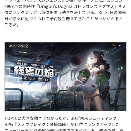
ーツ『エーペックスレジェンズ』が首位をキープした。カプコン
<9697>の期待作『
Dragon's Dogma 2(ドラゴンズドグマ 2)
』も2
位にランクアップし首位を伺う動きをみせている。3月22日の発売
日が徐々に近づくつれて予約数も増えてきたことがうかがえると
ころだ。
TOP10に大きな動きはなかったが、
3D近未来シューティング
RPG
『
スノウブレイク：禁域降臨
』が11位にランクアップした。
ストーリー第12章後編が先行体験できるイベント
「終焉の焔」を