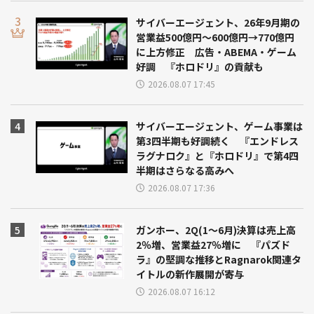
サイバーエージェント、26年9月期の
営業益500億円～600億円→770億円
に上方修正 広告・ABEMA・ゲーム
好調 『ホロドリ』の貢献も
2026.08.07 17:45
サイバーエージェント、ゲーム事業は
第3四半期も好調続く 『エンドレス
ラグナロク』と『ホロドリ』で第4四
半期はさらなる高みへ
2026.08.07 17:36
ガンホー、2Q(1～6月)決算は売上高
2％増、営業益27％増に 『パズド
ラ』の堅調な推移とRagnarok関連タ
イトルの新作展開が寄与
2026.08.07 16:12