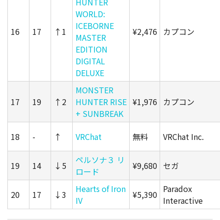
HUNTER
WORLD:
ICEBORNE
16
17
↑1
¥2,476
カプコン
MASTER
EDITION
DIGITAL
DELUXE
MONSTER
17
19
↑2
HUNTER RISE
¥1,976
カプコン
+ SUNBREAK
18
-
↑
VRChat
無料
VRChat Inc.
ペルソナ３ リ
19
14
↓5
¥9,680
セガ
ロード
Hearts of Iron
Paradox
20
17
↓3
¥5,390
IV
Interactive