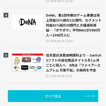
2026.08.07 16:58
DeNA、第1四半期のゲーム事業は売
上収益33%減の121億円、セグメント
利益62%減の38億円と大幅減収減
益…『ポケポケ』平均MAUが3900万
人→2300万人に
2026.08.05 19:03
任天堂の決算説明資料より… Switch
2ソフトの自社商品タイトルを1ヵ月
ごとに投入へ 9月は『ファイアーエ
ムブレム 万紫千紅』の発売を予定
2026.08.06 16:41
すべて見る