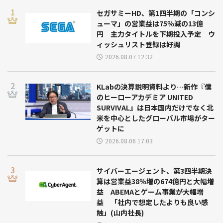
セガサミーHD、第1四半期の「コンシ
ューマ」の営業益は75％減の13億
円 主力タイトルを下期投入予定 ウ
ィッシュリスト登録は好調
2026.08.07 12:32
KLabの決算説明資料より…新作『僕
のヒーローアカデミア UNITED
SURVIVAL』は日本国内だけでなく北
米を中心としたグローバル市場がター
ゲットに
2026.08.06 17:03
サイバーエージェント、第3四半期決
算は営業益38％増の674億円と大幅増
益 ABEMAとゲーム事業が大幅増
益 「社内で想定したよりも良い感
触」(山内社長)