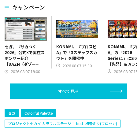
キャンペーン
KONAMI、『プロスピ
KONAMI、『
セガ、『サカつく
A』で「3ステップスカ
A』の「2026
2026』公式Xで実在ス
ウト」を開催中
Series1」にS
ポンサー紹介
【先発】＆ Aラ
【DAZN（ダゾー
2026.08.07 15:30
【野手】新登場
ン）】篇をポスト
2026.08.07 1
2026.08.07 19:00
リー(オリックス
ラー(中日)、奈
己(北海道日本ハ
すべて見る
塁手)、持丸泰輝
捕手)など
セガ
Colorful Palette
プロジェクトセカイ カラフルステージ！ feat. 初音ミク(プロセカ)