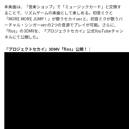
本楽曲は、「音楽ショップ」で「ミュージックカード」と交換す
ることで、リズムゲームの楽曲として楽しめる。初音ミクと
「MORE MORE JUMP！」が歌うセカイver.と、初音ミクが歌うバ
ーチャル・シンガーver.の2つの音源でプレイが可能。さらに、
「flos」の3DMVを、『プロジェクトセカイ』公式YouTubeチャン
ネルにて公開した。
『プロジェクトセカイ』3DMV「flos」公開！：