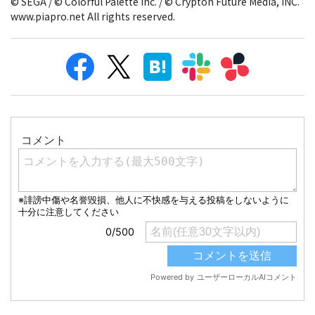
© SEGA / © Colorful Palette Inc. / © Crypton Future Media, INC.
www.piapro.net All rights reserved.