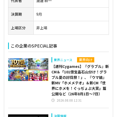
代表者
渡邊 耕一
決算期
9月
上場区分
非上場
この企業のSPECIAL記事
業界向け
業界ニュース
【週刊Cygames】『グラブル』新
CM＆「101億宝晶石山分け！グラ
ブル夏の討伐祭！」、『ウマ娘』
新MV「ホメメテオ」＆新CM「世
界にホメを！ぐっぢょぶ大賞」篇
公開など（26年8月1日～7日）
2026.08.08 12:31
決算情報