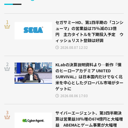
セガサミーHD、第1四半期の「コンシ
ューマ」の営業益は75％減の13億
円 主力タイトルを下期投入予定 ウ
ィッシュリスト登録は好調
2026.08.07 12:32
KLabの決算説明資料より…新作『僕
のヒーローアカデミア UNITED
SURVIVAL』は日本国内だけでなく北
米を中心としたグローバル市場がター
ゲットに
2026.08.06 17:03
サイバーエージェント、第3四半期決
算は営業益38％増の674億円と大幅増
益 ABEMAとゲーム事業が大幅増