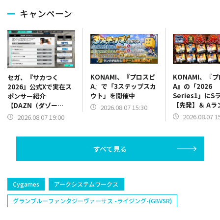
キャンペーン
KONAMI、『プロスピ
KONAMI、『
セガ、『サカつく
A』で「3ステップスカ
A』の「2026
2026』公式Xで実在ス
ウト」を開催中
Series1」にS
ポンサー紹介
【先発】＆ Aラ
【DAZN（ダゾー
2026.08.07 15:30
【野手】新登場
ン）】篇をポスト
2026.08.07 1
2026.08.07 19:00
リー(オリックス
ラー(中日)、奈
己(北海道日本ハ
すべて見る
塁手)、持丸泰輝
捕手)など
Cygames
アークシステムワークス
グランブルーファンタジーヴァーサス -ライジング-(GBVSR)