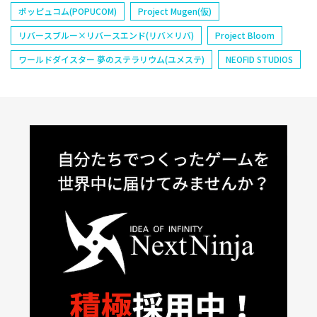
ポッピュコム(POPUCOM)
Project Mugen(仮)
リバースブルー×リバースエンド(リバ×リバ)
Project Bloom
ワールドダイスター 夢のステラリウム(ユメステ)
NEOFID STUDIOS