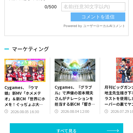
マーケティング
Cygames、『グラブ
月刊ビッグガン
Cygames、『ウマ
ル』で声優の若本規夫
地主先生描き下
娘』新MV「ホメメテ
さんがナレーションを
ラストを使用し
オ」＆新CM「世界にホ
担当する新CM「響き渡
ーパーの裏でヤ
メを！ぐっぢょぶ大
る福音！101億宝晶石
ふたり』SPポ
賞」篇公開を記念したX
2026.08.04 12:00
2026.07.29 1
2026.08.05 16:30
山分け」篇を放映開始
期間限定で全国
キャンペーンを開始
出現
すべて見る