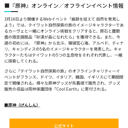
■『原神』オンライン／オフラインイベント情報
3月16日より開催するWebイベント「痕跡を捉えて 自然を発見し
よう」では、テイワット自然探索の旅のイメージキャラクターであ
るカーヴェと一緒にオンライン挑戦をクリアすると、原石と塵歌
壺の限定調度品「砂漠が森になれたら」を獲得できる。また、今
週の初めには、『原神』から北斗、珊瑚宮心海、アルベド、ティナ
リ、キャンディスの5名のイメージキャラクターを発表した。キャ
ラクターたちはテイワットの5つの生息地をそれぞれ代表し、一緒
に探索してくれる。
さらに「テイワット自然探索の旅」のオフラインチャリティーイ
ベントがフランス、ドイツ、イタリア、韓国、イギリスにて期間限
定で開催される。様々な原神グッズが先着順で販売され、グッズ
販売の収益は雨林保護団体「Cool Earth」に寄付される。
■原神（げんしん）
公式サイト