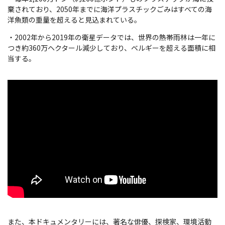
棄されており、2050年までに海洋プラスチックごみはすべての海
洋魚類の重量を超えると見込まれている。
・2002年から2019年の衛星データでは、世界の熱帯雨林は一年に
つき約360万ヘクタール減少しており、ベルギーを超える面積に相
当する。
また、本ドキュメンタリーには、著名な俳優、探検家、環境活動