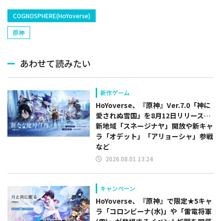
COGNOSPHERE(HoYoverse)
原神
あわせて読みたい
新作ゲーム
HoYoverse、『原神』Ver.7.0「神に
愛されぬ雪国」を8月12日リリース…
新地域「スネージナヤ」開放や新キャ
ラ「オデット」「アリョーシャ」参戦
など
2026.08.01 13:24
キャンペーン
HoYoverse、『原神』で限定★5キャ
ラ「コロンビーナ(水)」や「雷電将軍