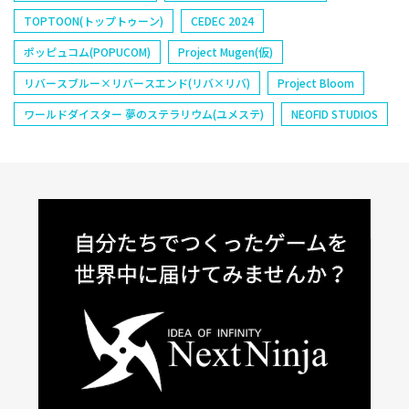
TOPTOON(トップトゥーン)
CEDEC 2024
ポッピュコム(POPUCOM)
Project Mugen(仮)
リバースブルー×リバースエンド(リバ×リバ)
Project Bloom
ワールドダイスター 夢のステラリウム(ユメステ)
NEOFID STUDIOS