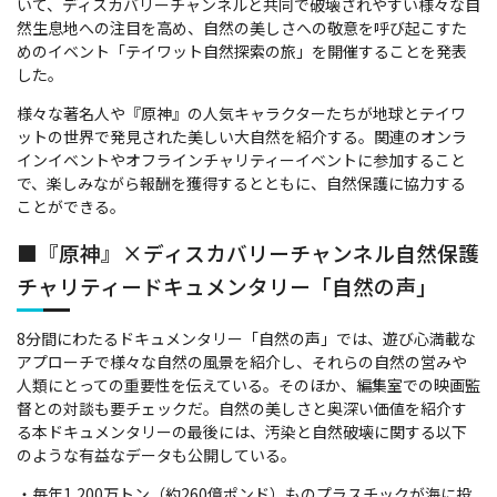
いて、ディスカバリーチャンネルと共同で破壊されやすい様々な自
然生息地への注目を高め、自然の美しさへの敬意を呼び起こすた
めのイベント「テイワット自然探索の旅」を開催することを発表
した。
様々な著名人や『原神』の人気キャラクターたちが地球とテイワ
ットの世界で発見された美しい大自然を紹介する。関連のオンラ
インイベントやオフラインチャリティーイベントに参加すること
で、楽しみながら報酬を獲得するとともに、自然保護に協力する
ことができる。
■『原神』×ディスカバリーチャンネル自然保護
チャリティードキュメンタリー「自然の声」
8分間にわたるドキュメンタリー「自然の声」では、遊び心満載な
アプローチで様々な自然の風景を紹介し、それらの自然の営みや
人類にとっての重要性を伝えている。そのほか、編集室での映画監
督との対談も要チェックだ。自然の美しさと奥深い価値を紹介す
る本ドキュメンタリーの最後には、汚染と自然破壊に関する以下
のような有益なデータも公開している。
・毎年1,200万トン（約260億ポンド）ものプラスチックが海に投