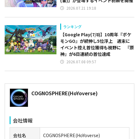
(雷)」が登場するイベント祈願を開催
2026.07.21 19:18
ランキング
【Google Play(7/8)】10周年『ポケ
モンGO』が続伸し5位浮上 週末に
イベント控え首位獲得も視野に 『原
神』が6日連続の首位達成
2026.07.08 09:57
COGNOSPHERE(HoYoverse)
会社情報
会社名
COGNOSPHERE(HoYoverse)