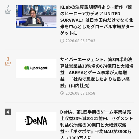
KLabの決算説明資料より…新作『僕
のヒーローアカデミア UNITED
SURVIVAL』は日本国内だけでなく北
米を中心としたグローバル市場がター
ゲットに
2026.08.06 17:03
サイバーエージェント、第3四半期決
算は営業益38％増の674億円と大幅増
益 ABEMAとゲーム事業が大幅増
益 「社内で想定したよりも良い感
触」(山内社長)
2026.08.07 16:58
DeNA、第1四半期のゲーム事業は売
上収益33%減の121億円、セグメント
利益62%減の38億円と大幅減収減
益…『ポケポケ』平均MAUが3900万
人→2300万人に