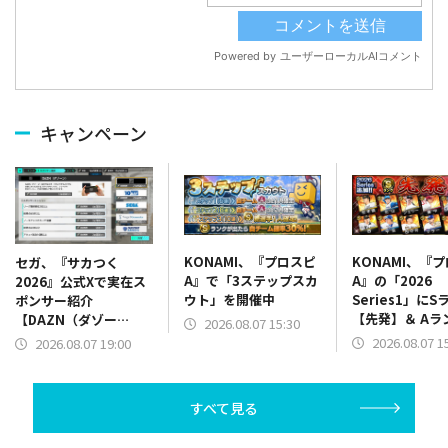
キャンペーン
KONAMI、『プロスピ
KONAMI、『
セガ、『サカつく
A』で「3ステップスカ
A』の「2026
2026』公式Xで実在ス
ウト」を開催中
Series1」にS
ポンサー紹介
【先発】＆ Aラ
【DAZN（ダゾー
2026.08.07 15:30
【野手】新登場
ン）】篇をポスト
2026.08.07 1
2026.08.07 19:00
リー(オリックス
ラー(中日)、奈
己(北海道日本ハ
すべて見る
塁手)、持丸泰輝
捕手)など