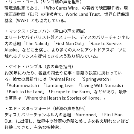
・リリー・コール（サンゴ礁の声を担当）
環境活動家であり、「Who Cares Wins」の著者で映画製作者。環
境正義財団（EJF）の後援者で、World Land Trust、世界自然保護
基金（WWF）とも協力している。
・マックス・ジェノハン（雪山の声を担当）
エリートサバイバリスト兼アスリート。ディスカバリーチャンネル
内の番組「The Naked」「First Man Out」「Race to Survive:
Alaska」などに出演し、より多くの人々にアウトドアスポーツに
触れるチャンスを提供できるよう取り組んでいる。
・ケイト・ハンブル（森の声を担当）
約20年にわたり、番組の司会や記事・書籍の執筆に携わってい
る。彼女の最新作には「Animal Park」「Springwatch」
「Autumnwatch」「Lambing Live」「Living With Nomads」
「Back to the Land」「Escape to the Farm」などがあり、最新
の著書は「Where the Hearth Is: Stories of Home」。
・エド・スタッフォード（砂漠の声を担当）
ディスカバリーチャンネル内の番組「Marooned」「First Man
Out」に出演し、世界中の砂漠の危険と美しさを数え切れないほど
経験してきた、有名な探検家。