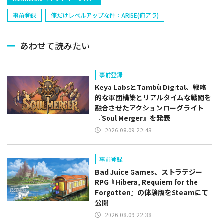
事前登録
俺だけレベルアップな件：ARISE(俺アラ)
あわせて読みたい
事前登録
Keya LabsとTambù Digital、戦略
的な軍団構築とリアルタイムな戦闘を
融合させたアクションローグライト
『Soul Merger』を発表
2026.08.09 22:43
事前登録
Bad Juice Games、ストラテジー
RPG『Hibera, Requiem for the
Forgotten』の体験版をSteamにて
公開
2026.08.09 22:38