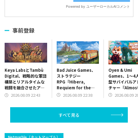
事前登録
Bad Juice Games、
Oyen & Umi
Keya LabsとTambù
ストラテジー
Games、1～4
Digital、戦略的な軍団
RPG『Hibera,
型サバイバルア
構築とリアルタイムな
Requiem for the
チャー『Almos
戦闘を融合させたアク
Forgotten』の体験版
Home』を発表
ションローグライト
2026.08.09 22:38
2026.08.09 2
2026.08.09 22:43
をSteamにて公開
『Soul Merger』を発
表
すべて見る
​Netmarble（ネットマーブル）