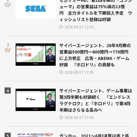
セガサミーHD、第1四半期の「コンシ
ューマ」の営業益は75％減の13億
円 主力タイトルを下期投入予定 ウ
ィッシュリスト登録は好調
2026.08.07 12:32
サイバーエージェント、26年9月期の
営業益500億円～600億円→770億円
に上方修正 広告・ABEMA・ゲーム
好調 『ホロドリ』の貢献も
2026.08.07 17:45
サイバーエージェント、ゲーム事業は
第3四半期も好調続く 『エンドレス
ラグナロク』と『ホロドリ』で第4四
半期はさらなる高みへ
2026.08.07 17:36
ガンホー、2Q(1～6月)決算は売上高