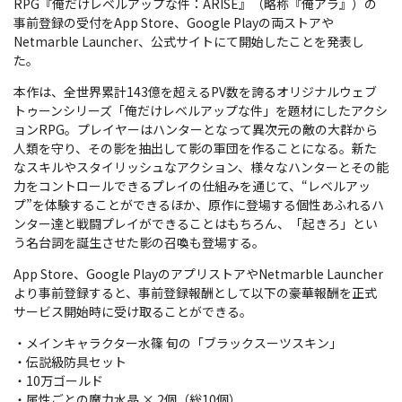
RPG『俺だけレベルアップな件：ARISE』（略称『俺アラ』）の
事前登録の受付をApp Store、Google Playの両ストアや
Netmarble Launcher、公式サイトにて開始したことを発表し
た。
本作は、全世界累計143億を超えるPV数を誇るオリジナルウェブ
トゥーンシリーズ「俺だけレベルアップな件」を題材にしたアクシ
ョンRPG。プレイヤーはハンターとなって異次元の敵の大群から
人類を守り、その影を抽出して影の軍団を作ることになる。新た
なスキルやスタイリッシュなアクション、様々なハンターとその能
力をコントロールできるプレイの仕組みを通じて、“レベルアッ
プ”を体験することができるほか、原作に登場する個性あふれるハ
ンター達と戦闘プレイができることはもちろん、「起きろ」とい
う名台詞を誕生させた影の召喚も登場する。
App Store、Google PlayのアプリストアやNetmarble Launcher
より事前登録すると、事前登録報酬として以下の豪華報酬を正式
サービス開始時に受け取ることができる。
・メインキャラクター水篠 旬の「ブラックスーツスキン」
・伝説級防具セット
・10万ゴールド
・属性ごとの魔力水晶 × 2個（総10個）