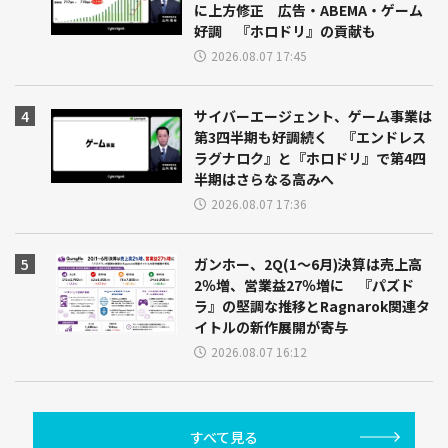
に上方修正 広告・ABEMA・ゲーム
好調 『ホロドリ』の貢献も
2026.08.07 17:45
サイバーエージェント、ゲーム事業は
第3四半期も好調続く 『エンドレス
ラグナロク』と『ホロドリ』で第4四
半期はさらなる高みへ
2026.08.07 17:36
ガンホー、2Q(1～6月)決算は売上高
2％増、営業益27％増に 『パズド
ラ』の堅調な推移とRagnarok関連タ
イトルの新作展開が寄与
2026.08.07 16:12
すべて見る