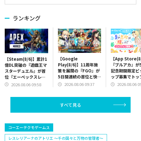
ランキング
【Google
【App Store(8
【Steam(8/6)】累計1
Play(8/6)】11周年施
『ブルアカ』が5
億DL突破の『遊戯王マ
策を展開の『FGO』が
記念期間限定ピ
スターデュエル』が首
5日間連続の首位と快
ップ募集でトッ
位『エーペックスレジ
走 200万ダウンロー
り 『スターレ
ェンズ』に迫る 『七
2026.08.06 09:37
2026.08.06 0
2026.08.06 09:58
ド突破の『ホロドリ』
はVer.4.4後
つの大罪:Origin』7位
が2位と追走
でトップ20圏内
急浮上
すべて見る
コーエーテクモゲームス
レスレリアーナのアトリエ ～千の国々と万物の管理者～