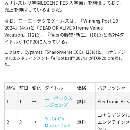
「レスレリ学園LEGEND FES 入学編」を開催しており、
る
売上を伸ばしているようだ。
なお、コーエーテクモゲームスは、『
Winning Post 10
2024
』(4位)と『
DEAD OR ALIVE Xtreme Venus
Vacation
』(12位)、『
信長の野望･新生
』(18位)と合計4タ
イトルがTOP20に入っている。
このほか、Cygames『
Shadowverse CCG
』(15位)と、コナミデジ
タルエンタテインメント『
eFootball™ 2024
』がTOP20に復帰し
た。
順位
前日
変化
タイトル
価格
パブリッシャー
エーペックス
1
1
→
無料
Electronic Arts
レジェンズ
コナミデジタル
Yu-Gi-Oh!
2
2
→
無料
エンタテインメ
Master Duel
ント