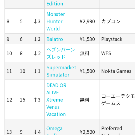
Edition
Monster
8
5
↓3
Hunter:
¥2,990
カプコン
World
9
6
↓3
Balatro
¥1,530
Playstack
ヘブンバーン
10
8
↓2
無料
WFS
ズレッド
Supermarket
11
10
↓1
¥1,500
Nokta Games
Simulator
DEAD OR
ALIVE
コーエーテクモ
12
15
↑3
Xtreme
無料
ゲームス
Venus
Vacation
Omega
Preferred
13
9
↓4
¥2,520