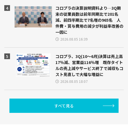
コロプラの決算説明資料より…3Q期
末の従業員数は前年同期比で201名
減、前四半期比で7名増の965名 人
件費・賞与費用の減少が利益率改善の
一因に
2026.08.05 16:39
コロプラ、3Q(10～6月)決算は売上高
17％減、営業益116％増 既存タイト
ルの売上減やサービス終了で減収もコ
スト見直しで大幅な増益に
2026.08.05 18:07
すべて見る