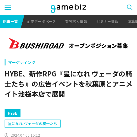
記事一覧
企業データベース
業界求人情報
セミナー情報
決算
マーケティング
HYBE、新作RPG『星になれ ヴェーダの騎
士たち』の広告イベントを秋葉原とアニメ
イト池袋本店で展開
HYBE
星になれ-ヴェーダの騎士たち
2024.04.05 15:12