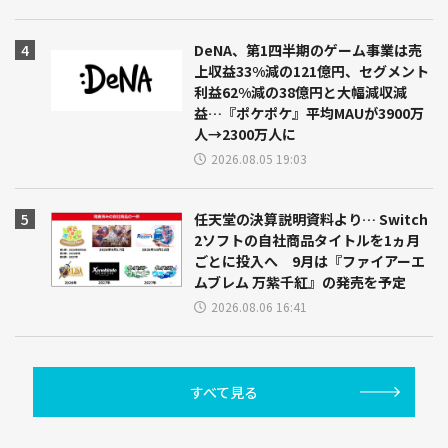
DeNA、第1四半期のゲーム事業は売
上収益33%減の121億円、セグメント
利益62%減の38億円と大幅減収減
益…『ポケポケ』平均MAUが3900万
人→2300万人に
2026.08.05 19:03
任天堂の決算説明資料より… Switch
2ソフトの自社商品タイトルを1ヵ月
ごとに投入へ 9月は『ファイアーエ
ムブレム 万紫千紅』の発売を予定
2026.08.06 16:41
すべて見る