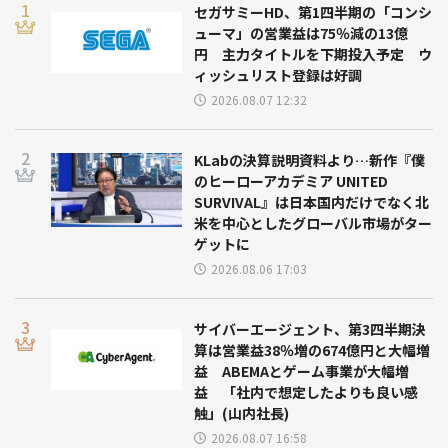
セガサミーHD、第1四半期の「コンシ
ューマ」の営業益は75％減の13億
円 主力タイトルを下期投入予定 ウ
ィッシュリスト登録は好調
2026.08.07 12:32
KLabの決算説明資料より…新作『僕
のヒーローアカデミア UNITED
SURVIVAL』は日本国内だけでなく北
米を中心としたグローバル市場がター
ゲットに
2026.08.06 17:03
サイバーエージェント、第3四半期決
算は営業益38％増の674億円と大幅増
益 ABEMAとゲーム事業が大幅増
益 「社内で想定したよりも良い感
触」(山内社長)
2026.08.07 16:58