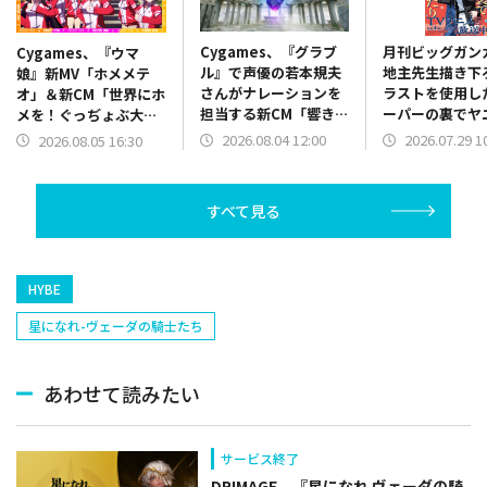
Cygames、『グラブ
月刊ビッグガン
Cygames、『ウマ
ル』で声優の若本規夫
地主先生描き下
娘』新MV「ホメメテ
さんがナレーションを
ラストを使用し
オ」＆新CM「世界にホ
担当する新CM「響き渡
ーパーの裏でヤ
メを！ぐっぢょぶ大
る福音！101億宝晶石
ふたり』SPポ
賞」篇公開を記念したX
2026.08.04 12:00
2026.07.29 1
2026.08.05 16:30
山分け」篇を放映開始
期間限定で全国
キャンペーンを開始
出現
すべて見る
HYBE
星になれ-ヴェーダの騎士たち
あわせて読みたい
サービス終了
DRIMAGE、『星になれ ヴェーダの騎