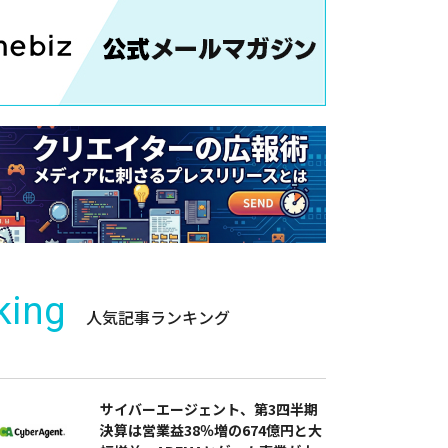
king
人気記事ランキング
サイバーエージェント、第3四半期
決算は営業益38％増の674億円と大