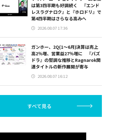
は第3四半期も好調続く 『エンド
レスラグナロク』と『ホロドリ』で
第4四半期はさらなる高みへ
2026.08.07 17:36
ガンホー、2Q(1～6月)決算は売上
高2％増、営業益27％増に 『パズ
ドラ』の堅調な推移とRagnarok関
連タイトルの新作展開が寄与
2026.08.07 16:12
すべて見る