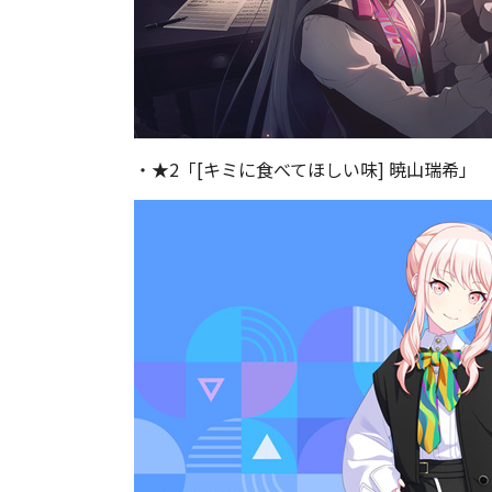
・★2「[キミに食べてほしい味] 暁山瑞希」