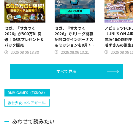
セガ、『サカつく
アピリッツFCP
セガ、『サカつく
2026』でJリーグ開幕
『UNI'S ON A
2026』が500万DL突
記念ログインボーナス
向坂46の四期
破！ 記念プレゼント＆
＆ミッションを8月7日
瑶季さんの誕生
パック販売
13時より開催
念した「誕生日
2026.08.06 13:21
2026.08.06 1
2026.08.06 13:30
ースデーコレク
ン」を開催中
すべて見る
DMM GAMES（EXNOA）
救世少女-メシアガール-
あわせて読みたい