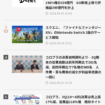
198%増の334億円 GO新規上場で評
価益395億円を計上
2026.08.05 20:56
スクエニ、『ファイナルファンタジー
XIV』のNintendo Switch 2版のサー
ビス開始
2026.08.04 23:51
コロプラの決算説明資料より…3Q期
末の従業員数は前年同期比で201名
減、前四半期比で7名増の965名 人
件費・賞与費用の減少が利益率改善の
一因に
2026.08.05 16:39
コロプラ、3Q(10～6月)決算は売上高
17％減、営業益116％増 既存タイト