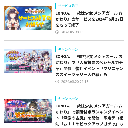
サービス終了
EXNOA、『救世少女 メシアガール お
かわり』のサービスを2024年6月27日
をもって終了
2024.05.30 19:59
キャンペーン
EXNOA、『救世少女 メシアガール お
かわり』で「人気投票スペシャルガチ
ャ」開催 復刻イベント「マリニャン
のスイーツラリー大作戦」も
2024.05.20 21:13
キャンペーン
EXNOA、『救世少女 メシアガール お
かわり』で報酬付きランキングイベン
ト「深淵の古魔」を開催 限定デコ復
刻「おすすめピックアップガチャ」も