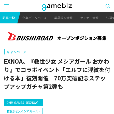
記事一覧
企業データベース
業界求人情報
セミナー情報
決算
キャンペーン
EXNOA、『救世少女 メシアガール おかわ
り』でコラボイベント「エルフに淫紋を付
ける本」復刻開催 70万突破記念ステッ
プアップガチャ第2弾も
DMM GAMES（EXNOA）
救世少女-メシアガール-