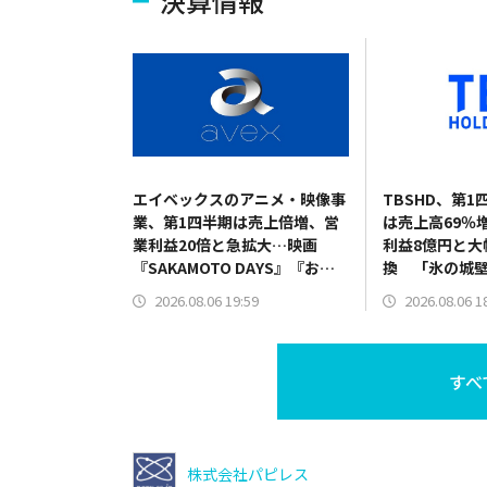
決算情報
エイベックスのアニメ・映像事
TBSHD、第
業、第1四半期は売上倍増、営
は売上高69％
業利益20倍と急拡大…映画
利益8億円と大
『SAKAMOTO DAYS』『おそ
換 「氷の城
松さん』貢献
調、費用の適
2026.08.06 19:59
2026.08.06 1
すべ
株式会社パピレス