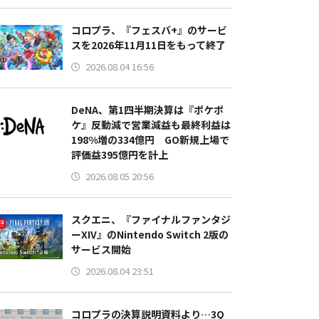
コロプラ、『フェスバ+』のサービ
スを2026年11月11日をもって終了
2026.08.04 16:56
DeNA、第1四半期決算は『ポケポ
ケ』反動減で営業減益も最終利益は
198%増の334億円 GO新規上場で
評価益395億円を計上
2026.08.05 20:56
スクエニ、『ファイナルファンタジ
ーXIV』のNintendo Switch 2版の
サービス開始
2026.08.04 23:51
コロプラの決算説明資料より…3Q