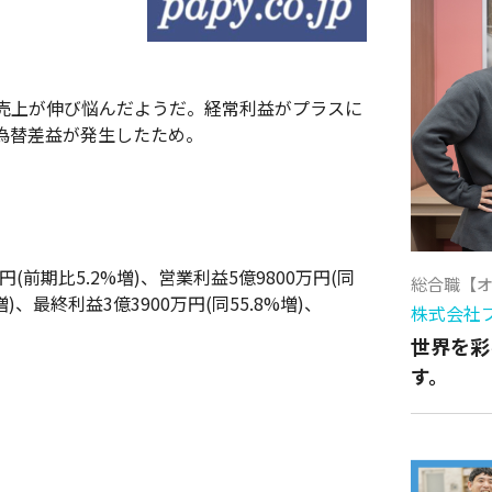
売上が伸び悩んだようだ。経常利益がプラスに
為替差益が発生したため。
円(前期比5.2%増)、営業利益5億9800万円(同
総合職【
%増)、最終利益3億3900万円(同55.8%増)、
株式会社
世界を彩
す。