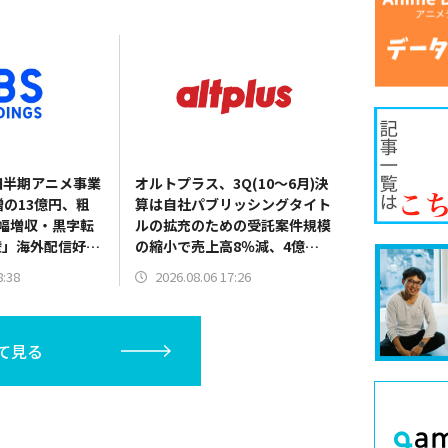
1四半期アニメ事業
オルトプラス、3Q(10～6月)決
増の13億円、粗
算は自社パブリッシングタイト
幅増収・黒字転
ルの拡充のための受託案件規模
壁」海外配信好
の縮小で売上高8％減、4億
正化も
5700万円の営業赤字に
8:38
2026.08.06 17:26
て見る