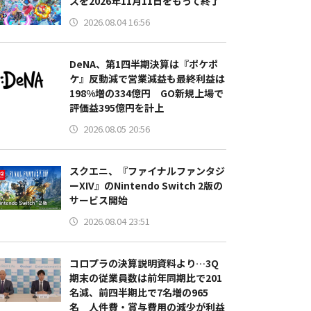
スを2026年11月11日をもって終了
2026.08.04 16:56
DeNA、第1四半期決算は『ポケポ
ケ』反動減で営業減益も最終利益は
198%増の334億円 GO新規上場で
評価益395億円を計上
2026.08.05 20:56
スクエニ、『ファイナルファンタジ
ーXIV』のNintendo Switch 2版の
サービス開始
2026.08.04 23:51
コロプラの決算説明資料より…3Q
期末の従業員数は前年同期比で201
名減、前四半期比で7名増の965
名 人件費・賞与費用の減少が利益