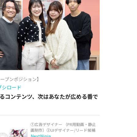
オープンポジション】
ブシロード
るコンテンツ、次はあなたが広める番で
①広告デザイナー （PR用動画・静止
画制作）②UIデザイナー/リード候補
NextNinja