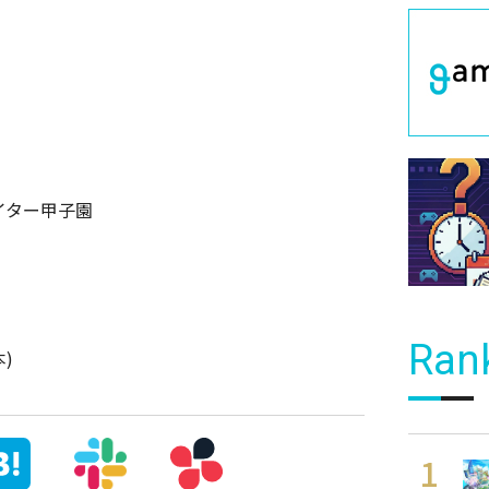
イター甲子園
Ran
)