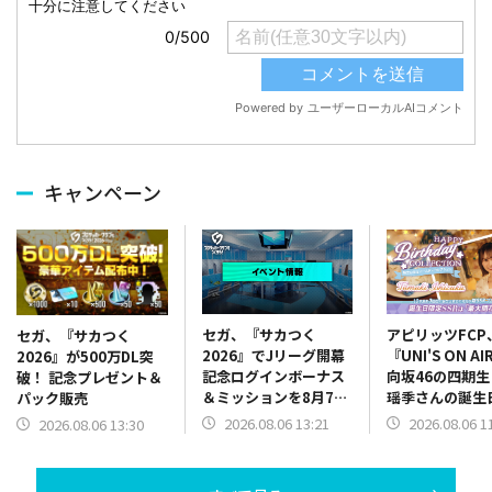
キャンペーン
セガ、『サカつく
アピリッツFCP
セガ、『サカつく
2026』でJリーグ開幕
『UNI'S ON A
2026』が500万DL突
記念ログインボーナス
向坂46の四期
破！ 記念プレゼント＆
＆ミッションを8月7日
瑶季さんの誕生
パック販売
13時より開催
念した「誕生日
2026.08.06 13:21
2026.08.06 1
2026.08.06 13:30
ースデーコレク
ン」を開催中