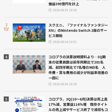
価益395億円を計上
2026.08.05 20:56
スクエニ、『ファイナルファンタジー
XIV』のNintendo Switch 2版のサー
ビス開始
2026.08.04 23:51
コロプラの決算説明資料より…3Q期
末の従業員数は前年同期比で201名
減、前四半期比で7名増の965名 人
件費・賞与費用の減少が利益率改善の
一因に
2026.08.05 16:39
コロプラ、3Q(10～6月)決算は売上高
17％減、営業益116％増 既存タイト
ルの売上減やサービス終了で減収もコ