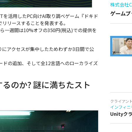
株式会社Cy
ゲームプ
PTを活用したPC向けAI取り調べゲーム『ドキド
amでリリースすることを発表する。
ら一週間は10%オフの350円(税込)での提供を
まりにアクセスが集中したためわずか3日間で公
ードの追加、そして全12言語へのローカライズ
するのか? 謎に満ちたスト
クライアン
インフィニ
Unity