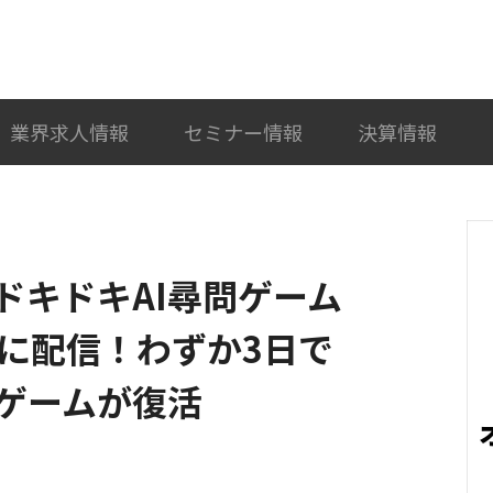
検索
カテゴリ選択
業界求人情報
セミナー情報
決算情報
ドキドキAI尋問ゲーム
けに配信！わずか3日で
ゲームが復活