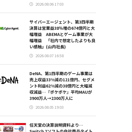
2026.08.06 17:03
サイバーエージェント、第3四半期
決算は営業益38％増の674億円と大
幅増益 ABEMAとゲーム事業が大
幅増益 「社内で想定したよりも良
い感触」(山内社長)
2026.08.07 16:58
DeNA、第1四半期のゲーム事業は
売上収益33%減の121億円、セグメ
ント利益62%減の38億円と大幅減
収減益…『ポケポケ』平均MAUが
3900万人→2300万人に
2026.08.05 19:03
任天堂の決算説明資料より…
Switch 2ソフトの自社商品タイト