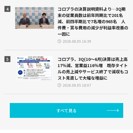
コロプラの決算説明資料より…3Q期
末の従業員数は前年同期比で201名
減、前四半期比で7名増の965名 人
件費・賞与費用の減少が利益率改善の
一因に
2026.08.05 16:39
コロプラ、3Q(10～6月)決算は売上高
17％減、営業益116％増 既存タイト
ルの売上減やサービス終了で減収もコ
スト見直しで大幅な増益に
2026.08.05 18:07
すべて見る