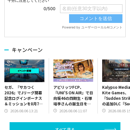
キャンペーン
アピリッツFCP、
Kalypso Medi
セガ、『サカつく
『UNI'S ON AIR』で日
Kite Games、
2026』でJリーグ開幕
向坂46の四期生・石塚
『Sudden Stri
記念ログインボーナス
瑶季さんの誕生日を記
の追加DLC『Su
＆ミッションを8月7日
念した「誕生日限定バ
Strike 5 – Fra
13時より開催
2026.08.06 11:07
2026.08.05 1
2026.08.06 13:21
ースデーコレクショ
Road to
ン」を開催中
Liberation
ス
すべて見る