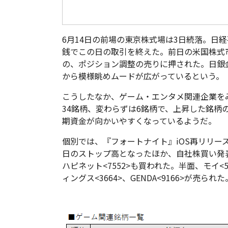
6月14日の前場の東京株式場は3日続落。日経平
銭でこの日の取引を終えた。前日の米国株式
の、ポジション調整の売りに押された。日銀
から模様眺めムードが広がっているという。
こうしたなか、ゲーム・エンタメ関連企業をみ
34銘柄、変わらずは6銘柄で、上昇した銘柄
期資金が向かいやすくなっているようだ。
個別では、『フォートナイト』iOS再リリースへの思惑
日のストップ高となったほか、自社株買い発表のアエ
ハピネット<7552>も買われた。半面、モイ<5
ィングス<3664>、GENDA<9166>が売られた