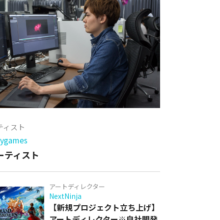
ーティスト
games
アーティスト
アートディレクター
NextNinja
【新規プロジェクト立ち上げ】
アートディレクター※自社開発