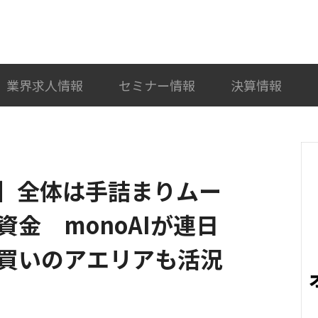
検索
カテゴリ選択
業界求人情報
セミナー情報
決算情報
4)】全体は手詰まりムー
金 monoAIが連日
買いのアエリアも活況