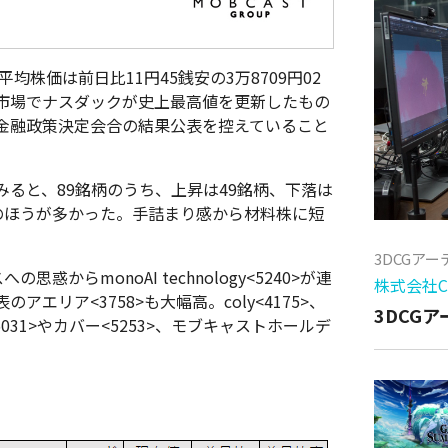
均株価は前日比11円45銭安の3万8709円02
市場でナスダックが史上最高値を更新したもの
金融政策決定会合の結果公表を控えていること
ると、89銘柄のうち、上昇は49銘柄、下落は
のほうが多かった。手詰まり感から材料株に短
3DCGア
からmonoAI technology<5240>が連
株式会社Cy
リア<3758>も大幅高。coly<4175>、
3DCG
031>やカバー<5253>、モブキャストホールデ
。