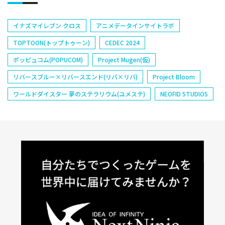
イナズマイレブン クロス
アニメデータインサイトラボ
TOPTOON(トップトゥーン)
CEDEC 2024
ポッピュコム(POPUCOM)
Project Mugen(仮)
リバースブルー×リバースエンド(リバ×リバ)
Project Bloom
ワールドダイスター 夢のステラリウム(ユメステ)
NEOFID STUDIOS