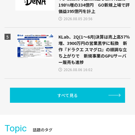
198%増の334億円 GO新規上場で評
価益395億円を計上
2026.08.05 20:56
KLab、2Q(1～6月)決算は売上高57％
増、3900万円の営業黒字に転換 新
作『ドラクエ スマグロ』の順調な立
ち上がりで 新規事業のGPUサーバ
ー販売も進捗
2026.08.06 16:02
すべて見る
Topic
話題のタグ