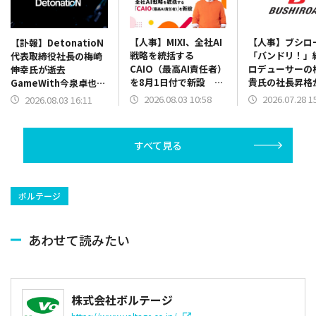
【人事】MIXI、全社AI
【人事】ブシロ
【訃報】DetonatioN
戦略を統括する
「バンドリ！」
代表取締役社長の梅崎
CAIO（最高AI責任者）
ロデューサーの
伸幸氏が逝去
を8月1日付で新設 取
貴氏の社長昇格
GameWith今泉卓也社
締役上級執行役員の村
定 木谷高明社
長が後任に
2026.08.03 10:58
2026.07.28 1
2026.08.03 16:11
瀨龍馬氏が就任
長に 2名代表
行
すべて見る
ボルテージ
あわせて読みたい
株式会社ボルテージ