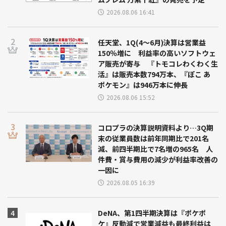
2026.08.06 16:41
任天堂、1Q(4～6月)決算は営業益
150％増に 利益率の高いソフトウェ
ア販売が寄与 『トモコレわくわく生
活』は販売本数794万本、『ぽこ あ
ポケモン』は946万本に伸長
2026.08.06 15:52
コロプラの決算説明資料より…3Q期
末の従業員数は前年同期比で201名
減、前四半期比で7名増の965名 人
件費・賞与費用の減少が利益率改善の
一因に
2026.08.05 16:39
DeNA、第1四半期決算は『ポケポ
ケ』反動減で営業減益も最終利益は