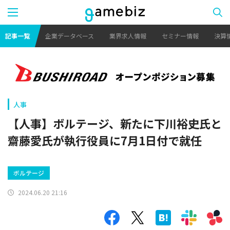
記事一覧
企業データベース
業界求人情報
セミナー情報
決算
人事
【人事】ボルテージ、新たに下川裕史氏と
齋藤愛氏が執行役員に7月1日付で就任
ボルテージ
2024.06.20 21:16