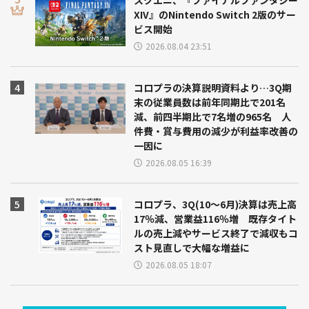
スクエニ、『ファイナルファンタジー
XIV』のNintendo Switch 2版のサー
ビス開始
2026.08.04 23:51
コロプラの決算説明資料より…3Q期
末の従業員数は前年同期比で201名
減、前四半期比で7名増の965名 人
件費・賞与費用の減少が利益率改善の
一因に
2026.08.05 16:39
コロプラ、3Q(10～6月)決算は売上高
17％減、営業益116％増 既存タイト
ルの売上減やサービス終了で減収もコ
スト見直しで大幅な増益に
2026.08.05 18:07