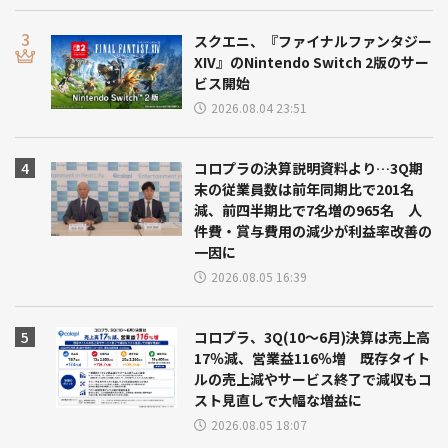
スクエニ、『ファイナルファンタジー
XIV』のNintendo Switch 2版のサー
ビス開始
2026.08.04 23:51
コロプラの決算説明資料より…3Q期
末の従業員数は前年同期比で201名
減、前四半期比で7名増の965名 人
件費・賞与費用の減少が利益率改善の
一因に
2026.08.05 16:39
コロプラ、3Q(10～6月)決算は売上高
17％減、営業益116％増 既存タイト
ルの売上減やサービス終了で減収もコ
スト見直しで大幅な増益に
2026.08.05 18:07