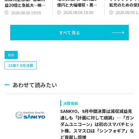
億円と大幅増収・黒字
拡充のための受
益20倍と急拡大…映画
転換 「氷の城壁」海
規模の縮小で売
『SAKAMOTO
2026.08.06 18:38
2026.08.06 1
2026.08.06 19:59
外配信好調、費用の適
8％減、4億570
DAYS』『おそ松さん』
正化も
の営業赤字に
貢献
すべて見る
BOI
23年7-9月決算
あわせて読みたい
決算情報
SANKYO、9月中間決算は減収減益見
通しも「計画に対して順調」…「ガン
ダムユニコーン」は初のスマパチヒッ
ト機、スマスロは「シンフォギア」な
ど貢献し倍増