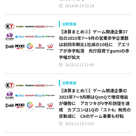
2024.09.19 15:24
決算情報
【決算まとめ②】ゲーム関連企業37
社の2023年7～9月の営業赤字企業数
は前四半期比1社減の10社に アエリ
アが赤字転落 先行投資でgumiの赤
字幅が拡大
2023.12.15 11:00
決算情報
【決算まとめ①】ゲーム関連企業の
2023年7～9月期はQonQで増収増益
が優勢に アカツキがV字形回復を達
成 カプコンは1Qの『スト6』発売の
反動減に CAのゲーム事業も好転
2023.12.14 13:05