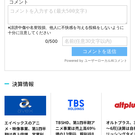
決算情報
TBSHD、第1四半期ア
オルトプラス、3
エイベックスのアニ
ニメ事業は売上高69％
～6月)決算は自
メ・映像事業、第1四半
増の13億円、粗利益8
リッシングタイ
期は売上倍増、営業利