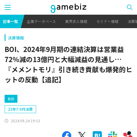
記事一覧
企業データベース
業界求人情報
セミナー情報
決算
決算情報
BOI、2024年9月期の連結決算は営業益
72％減の13億円と大幅減益の見通し…
『メメントモリ』引き続き貢献も爆発的ヒ
ットの反動【追記】
BOI
23年7-9月決算
2024.09.24 19:53