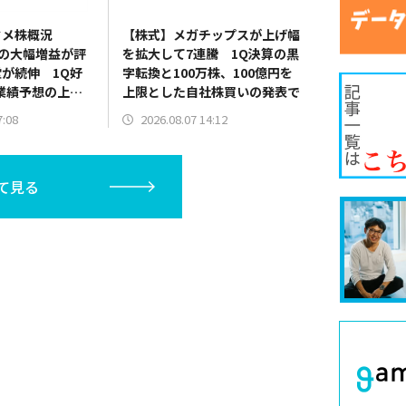
タメ株概況
【株式】メガチップスが上げ幅
決算の大幅増益が評
を拡大して7連騰 1Q決算の黒
が続伸 1Q好
字転換と100万株、100億円を
業績予想の上方
上限とした自社株買いの発表で
バンダイナムコ
7:08
2026.08.07 14:12
台を回復
て見る