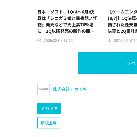
日本一ソフト、1Q(4～6月)決
【ゲームエン
算は『シニガミ姫と異書館ノ怪
(8/7)】1Q
物』発売などで売上高76％増
価された任天堂
に 2Q以降発売の新作の開発
決算と2Q累計
費用先行で営業赤字を計上
修正を発表の
2026.08.07 17:25
2026.08.07 1
HDは5000円
すべ
株式会社アカツキ
アカツキ
新規上場