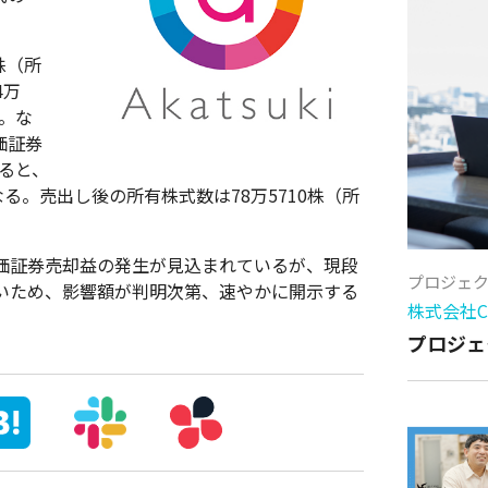
8株（所
4万
だ。な
価証券
すると、
となる。売出し後の所有株式数は78万5710株（所
価証券売却益の発生が見込まれているが、現段
プロジェ
いため、影響額が判明次第、速やかに開示する
株式会社Cy
プロジェ