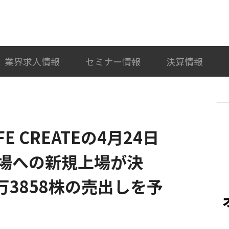
検索
カテゴリ選択
業界求人情報
セミナー情報
決算情報
 CREATEの4月24日
場への新規上場が決
万3858株の売出しを予