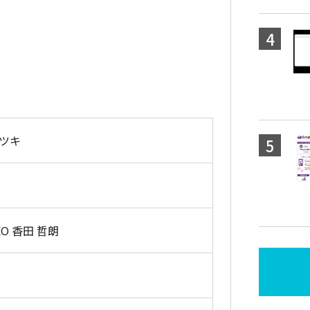
ツキ
O 香田 哲朗