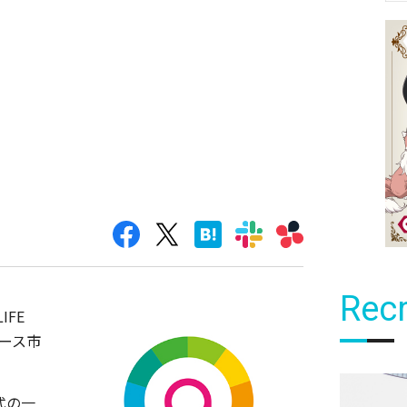
Recr
IFE
ロース市
。
式の一