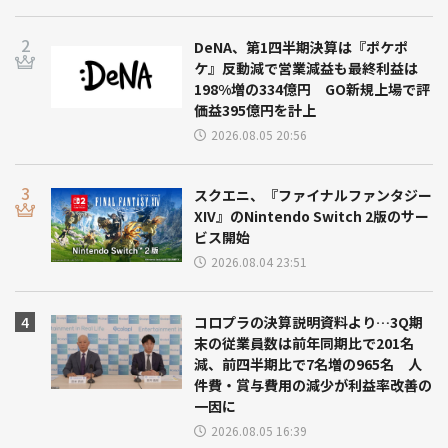
DeNA、第1四半期決算は『ポケポ
ケ』反動減で営業減益も最終利益は
198%増の334億円 GO新規上場で評
価益395億円を計上
2026.08.05 20:56
スクエニ、『ファイナルファンタジー
XIV』のNintendo Switch 2版のサー
ビス開始
2026.08.04 23:51
コロプラの決算説明資料より…3Q期
末の従業員数は前年同期比で201名
減、前四半期比で7名増の965名 人
件費・賞与費用の減少が利益率改善の
一因に
2026.08.05 16:39