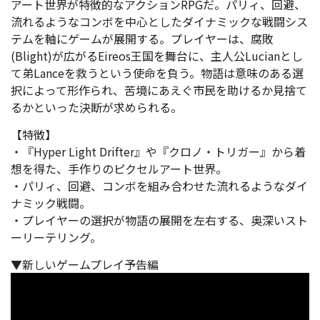
アート世界が特徴的なアクションRPGだ。パリィ、回避、
流れるようなコンボを中心としたダイナミックな戦闘シス
テムを軸にゲームが展開する。プレイヤーは、腐敗
(Blight)が広がるEireos王国を舞台に、主人公Lucianとし
て弟Lanceを救うという使命を負う。物語は意味のある選
択によって形作られ、苦境にあえぐ市民を助けるか見捨て
るかといった決断が求められる。
【特徴】
・『Hyper Light Drifter』や『クロノ・トリガー』から着
想を得た、手作りのピクセルアート世界。
・パリィ、回避、コンボを組み合わせた流れるようなダイ
ナミック戦闘。
・プレイヤーの選択が物語の展開を左右する、奥深いスト
ーリーテリング。
▼新しいゲームプレイ予告編