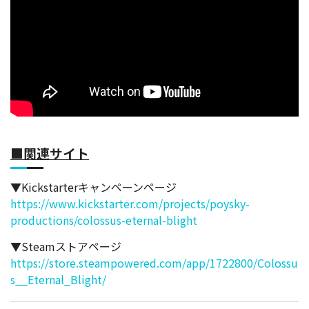
■関連サイト
▼Kickstarterキャンペーンページ
https://www.kickstarter.com/projects/poysky-
productions/colossus-eternal-blight
▼Steamストアページ
https://store.steampowered.com/app/1722800/Colossu
s__Eternal_Blight/