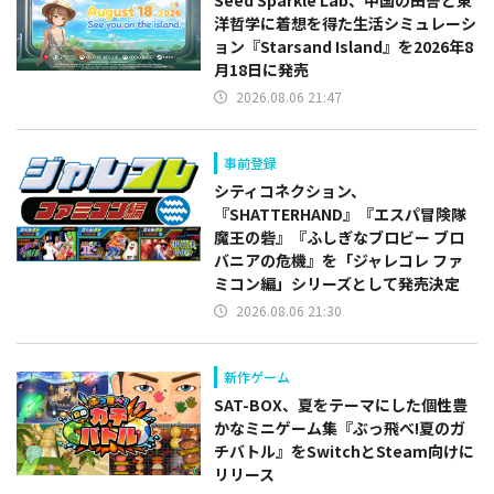
洋哲学に着想を得た生活シミュレーシ
ョン『Starsand Island』を2026年8
月18日に発売
2026.08.06 21:47
事前登録
シティコネクション、
『SHATTERHAND』『エスパ冒険隊
魔王の砦』『ふしぎなブロビー ブロ
バニアの危機』を「ジャレコレ ファ
ミコン編」シリーズとして発売決定
2026.08.06 21:30
新作ゲーム
SAT-BOX、夏をテーマにした個性豊
かなミニゲーム集『ぶっ飛べ!夏のガ
チバトル』をSwitchとSteam向けに
リリース