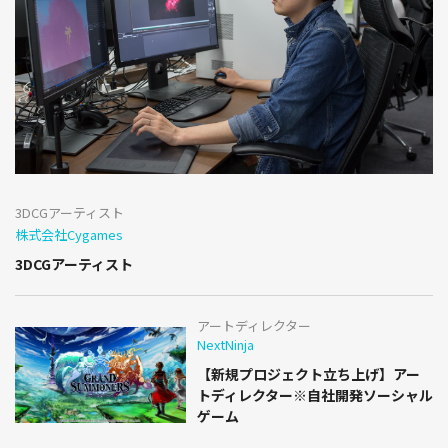
3DCGアーティスト
株式会社Cygames
3DCGアーティスト
アートディレクター
NextNinja
【新規プロジェクト立ち上げ】アー
トディレクター※自社開発ソーシャル
ゲーム