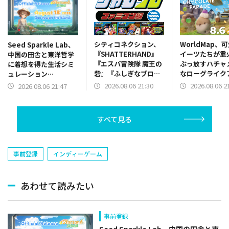
シティコネクション、
WorldMap、
Seed Sparkle Lab、
『SHATTERHAND』
イーツたちが重
中国の田舎と東洋哲学
『エスパ冒険隊 魔王の
ぶっ放すハチャ
に着想を得た生活シミ
砦』『ふしぎなブロビ
なローグライク
ュレーション
ー ブロバニアの危機』
ョン『チョコレ
『Starsand Island』
2026.08.06 21:30
2026.08.06 2
2026.08.06 21:47
を「ジャレコレ ファミ
レード』体験版
を2026年8月18日に発
コン編」シリーズとし
ース
売
て発売決定
すべて見る
事前登録
インディーゲーム
あわせて読みたい
事前登録
Seed Sparkle Lab、中国の田舎と東