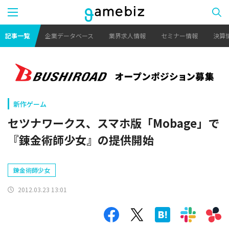
記事一覧
企業データベース
業界求人情報
セミナー情報
決算
新作ゲーム
セツナワークス、スマホ版「Mobage」で
『錬金術師少女』の提供開始
錬金術師少女
2012.03.23 13:01