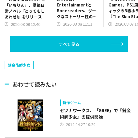
Entertainmentと
Games、PS1
「いちりん」、掌編日
Bonereaders、ダー
ィックのB級ホ
常ノベル『とってもし
クなストーリー性のカ
『The Skin St
あわせ!』をリリース
ードゲーム
を配信開始！
2026.08.08 11:11
2026.08.07 1
2026.08.08 12:40
ADV『BONEREADER
～骨読みの魔の世界
～』をリリース
すべて見る
錬金術師少女
あわせて読みたい
新作ゲーム
セツナワークス、「GREE」で『錬金
術師少女』の提供開始
2012.04.27 10:20