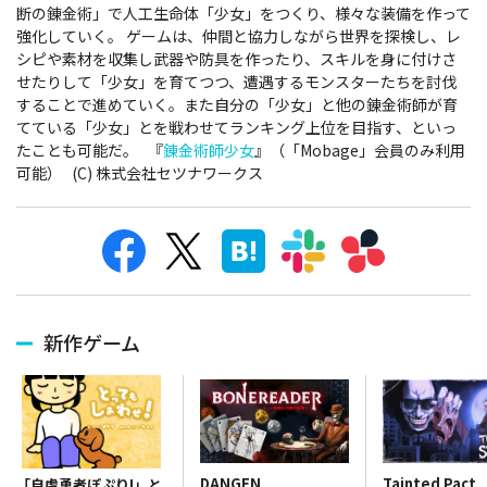
断の錬金術」で人工生命体「少女」をつくり、様々な装備を作って
強化していく。 ゲームは、仲間と協力しながら世界を探検し、レ
シピや素材を収集し武器や防具を作ったり、スキルを身に付けさ
せたりして「少女」を育てつつ、遭遇するモンスターたちを討伐
することで進めていく。また自分の「少女」と他の錬金術師が育
てている「少女」とを戦わせてランキング上位を目指す、といっ
たことも可能だ。 『
錬金術師少女
』（「Mobage」会員のみ利用
可能） (C) 株式会社セツナワークス
新作ゲーム
DANGEN
Tainted Pact
「自虐勇者ぽぷり!」と