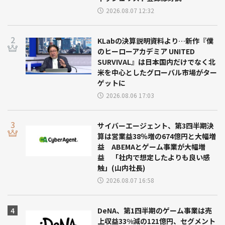
2026.08.07 12:32
KLabの決算説明資料より…新作『僕
のヒーローアカデミア UNITED
SURVIVAL』は日本国内だけでなく北
米を中心としたグローバル市場がター
ゲットに
2026.08.06 17:03
サイバーエージェント、第3四半期決
算は営業益38％増の674億円と大幅増
益 ABEMAとゲーム事業が大幅増
益 「社内で想定したよりも良い感
触」(山内社長)
2026.08.07 16:58
DeNA、第1四半期のゲーム事業は売
上収益33%減の121億円、セグメント