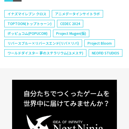
イナズマイレブン クロス
アニメデータインサイトラボ
TOPTOON(トップトゥーン)
CEDEC 2024
ポッピュコム(POPUCOM)
Project Mugen(仮)
リバースブルー×リバースエンド(リバ×リバ)
Project Bloom
ワールドダイスター 夢のステラリウム(ユメステ)
NEOFID STUDIOS