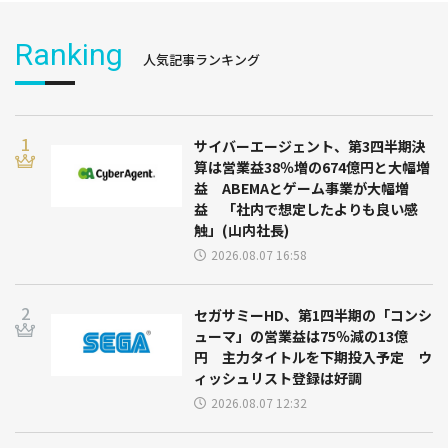
Ranking
人気記事ランキング
サイバーエージェント、第3四半期決
算は営業益38％増の674億円と大幅増
益 ABEMAとゲーム事業が大幅増
益 「社内で想定したよりも良い感
触」(山内社長)
2026.08.07 16:58
セガサミーHD、第1四半期の「コンシ
ューマ」の営業益は75％減の13億
円 主力タイトルを下期投入予定 ウ
ィッシュリスト登録は好調
2026.08.07 12:32