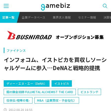
記事一覧
企業データベース
業界求人情報
セミナー情報
決算
ファイナンス
インフォコム、イストピカを買収しソーシ
ャルゲームに参入…DeNAと戦略的提携
ディー・エヌ・エー（DeNA）
イストピカ
鋼の錬金術師 FULLMETAL ALCHEMIST THE CARD
ビストランテ
任侠伝-喧嘩の竜-
M&A（企業買収・子会社化）
2012.08.20 16:55