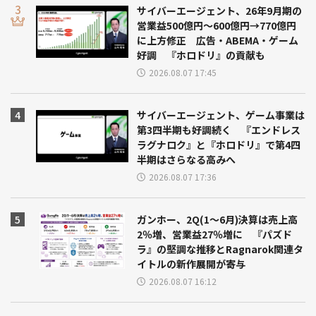
サイバーエージェント、26年9月期の
営業益500億円～600億円→770億円
に上方修正 広告・ABEMA・ゲーム
好調 『ホロドリ』の貢献も
2026.08.07 17:45
サイバーエージェント、ゲーム事業は
第3四半期も好調続く 『エンドレス
ラグナロク』と『ホロドリ』で第4四
半期はさらなる高みへ
2026.08.07 17:36
ガンホー、2Q(1～6月)決算は売上高
2％増、営業益27％増に 『パズド
ラ』の堅調な推移とRagnarok関連タ
イトルの新作展開が寄与
2026.08.07 16:12