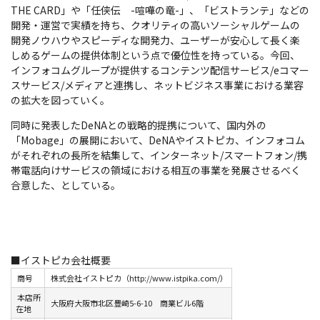
THE CARD」や「任侠伝 -喧嘩の竜-」、「ビストランテ」などの
開発・運営で実績を持ち、クオリティの高いソーシャルゲームの
開発ノウハウやスピーディな開発力、ユーザーが安心して長く楽
しめるゲームの提供体制という点で優位性を持っている。今回、
インフォコムグループが提供するコンテンツ配信サービス/eコマー
スサービス/メディアと連携し、ネットビジネス事業における業容
の拡大を図っていく。
同時に発表したDeNAとの戦略的提携について、国内外の
「Mobage」の展開において、DeNAやイストピカ、インフォコム
がそれぞれの長所を結集して、インターネット/スマートフォン/携
帯電話向けサービスの領域における相互の事業を発展させるべく
合意した、としている。
■イストピカ会社概要
商号
株式会社イストピカ（http://www.istpika.com/）
本店所
大阪府大阪市北区豊崎5-6-10 商業ビル6階
在地