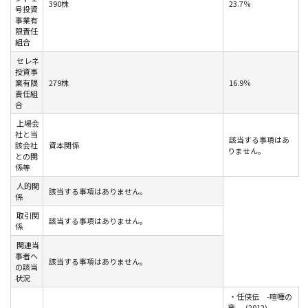
390株
23.7％
号投資
事業有
限責任
組合
セレネ
投資事
業有限
279株
16.9％
責任組
合
上場会
社と当
該当する事項はあ
該会社
資本関係
りません。
との関
係等
人的関
該当する事項はありません。
係
取引関
該当する事項はありません。
係
関連当
事者へ
該当する事項はありません。
の該当
状況
・任侠伝 -喧嘩の
竜- (2012)