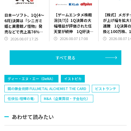
【ゲームエンタメ株概
【株式】メガチ
日本一ソフト、1Q(4～
況(8/7)】1Q決算の大
が上げ幅を拡大
6月)決算は『シニガミ
幅増益が評価された任
連騰 1Q決算
姫と異書館ノ怪物』発
天堂が続伸 1Q好決算
換と100万株、1
売などで売上高76％増
と2Q累計業績予想の上
円を上限とした
に 2Q以降発売の新作
2026.08.07 17:08
2026.08.07 1
2026.08.07 17:25
方修正を発表のバンダ
買いの発表で
の開発費用先行で営業
イナムコHDは5000円
赤字を計上
台を回復
すべて見る
ディー・エヌ・エー（DeNA）
イストピカ
鋼の錬金術師 FULLMETAL ALCHEMIST THE CARD
ビストランテ
任侠伝-喧嘩の竜-
M&A（企業買収・子会社化）
あわせて読みたい