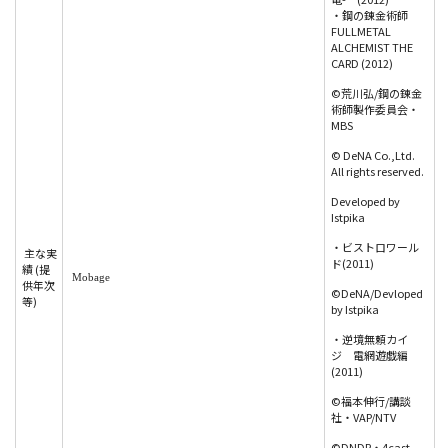
・鋼の錬金術師
FULLMETAL
ALCHEMIST THE
CARD (2012)
©荒川弘/鋼の錬金
術師製作委員会・
MBS
© DeNA Co.,Ltd.
All rights reserved.
Developed by
Istpika
・ビストロワール
主な実
ド(2011)
績 (提
Mobage
供年次
©DeNA/Devloped
等)
by Istpika
・逆境無頼カイ
ジ 電網遊戯編
(2011)
©福本伸行/講談
社・VAP/NTV
©DNDP・4cast