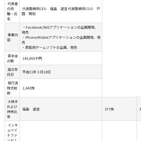
代表者
の役
代表取締役CEO 福島 道宣 代表取締役COO 戸
職・氏
田 明宏
名
・Facebook/SNSアプリケーションの企画開発、
発売
事業内
・iPhone/Mobileアプリケーションの企画開発、発
容
売
・家庭用ゲームソフトの企画、発売
資本金
149,855千円
の額
設立年
平成21年３月18日
月日
発行済
株式総
1,642株
数
大株主
および
福島 道宣
577株
3
持株比
率
インキ
ュベイ
トファ
ンド１