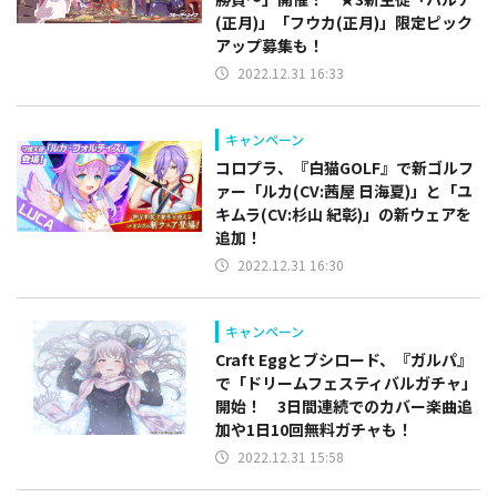
(正月)」「フウカ(正月)」限定ピック
アップ募集も！
2022.12.31 16:33
キャンペーン
コロプラ、『白猫GOLF』で新ゴルフ
ァー「ルカ(CV:茜屋 日海夏)」と「ユ
キムラ(CV:杉山 紀彰)」の新ウェアを
追加！
2022.12.31 16:30
キャンペーン
Craft Eggとブシロード、『ガルパ』
で「ドリームフェスティバルガチャ」
開始！ 3日間連続でのカバー楽曲追
加や1日10回無料ガチャも！
2022.12.31 15:58