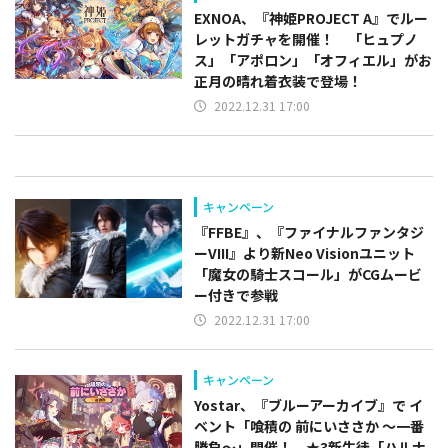
EXNOA、『神姫PROJECT A』でルー
レットガチャを開催！ 「ヒュプノ
ス」「アポロン」「オフィエル」がお
正月の晴れ着衣装で登場！
2022.12.31 17:00
キャンペーン
『FFBE』、『ファイナルファンタジ
ーVIII』より新Neo Visionユニット
「魔女の騎士スコール」がCGムービ
ー付きで参戦
2022.12.31 17:00
キャンペーン
Yostar、『ブルーアーカイブ』で イ
ベント「喰積の 前にいささか ～一番
勝負～」開催！ ★3新生徒「ハルナ