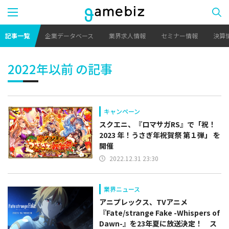
記事一覧
企業データベース
業界求人情報
セミナー情報
決算
2022年以前 の記事
キャンペーン
スクエニ、『ロマサガRS』で「祝！
2023 年！うさぎ年祝賀祭 第１弾」 を
開催
2022.12.31 23:30
業界ニュース
アニプレックス、TVアニメ
『Fate/strange Fake -Whispers of
Dawn-』を23年夏に放送決定！ ス