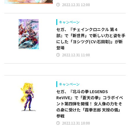
2022.12.31 12:00
キャンペーン
セガ、『チェインクロニクル 第４
部』で「新世界」で新しい力と姿を手
にした「ヨシツグ(CV:石田彰)」が新
登場
2022.12.31 11:00
キャンペーン
セガ、『北斗の拳 LEGENDS
ReVIVE』で「蒼天の拳」コラボイベ
ント第四弾を開催！ 女人像の力をそ
の身に受けた「霞拳志郎 天授の儀」
参戦
2022.12.31 10:00