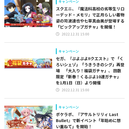
キャンペーン
スクエニ、『魔法科高校の劣等生リロ
ーデッド・メモリ』で正月らしい着物
姿の司波達也や七草真由美が登場する
「ピックアップガチャ」を開催！
2022.12.31 15:00
キャンペーン
セガ、『ぷよぷよ!!クエスト』で 「く
ろいシェゾ」「うきうきのシグ」再登
場 「大入り！福袋ガチャ」、 回数
限定「新春！くるぷよ10連ガチャ」
を1月1日（日）より開催
2022.12.31 15:00
キャンペーン
ポケラボ、『アサルトリリィ Last
Bullet』で新イベント「年始めに想
い重ねて」を開始！