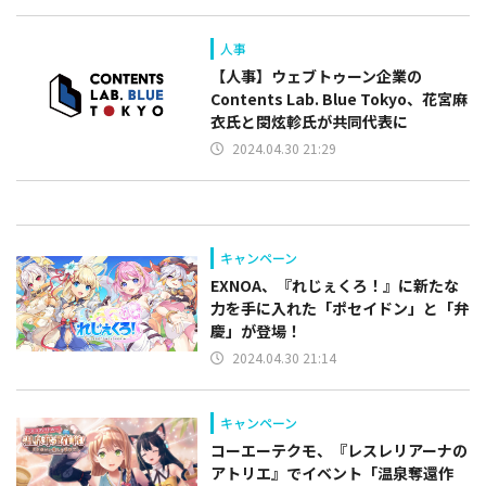
人事
【人事】ウェブトゥーン企業の
Contents Lab. Blue Tokyo、花宮麻
衣氏と閔炫軫氏が共同代表に
2024.04.30 21:29
キャンペーン
EXNOA、『れじぇくろ！』に新たな
力を手に入れた「ポセイドン」と「弁
慶」が登場！
2024.04.30 21:14
キャンペーン
コーエーテクモ、『レスレリアーナの
アトリエ』でイベント「温泉奪還作