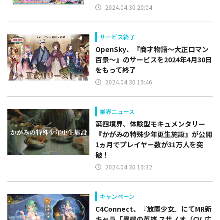
2024.04.30 20:04
サービス終了
OpenSky、『商才物語～大正ロマン
百景～』のサービスを2024年4月30日
をもって終了
2024.04.30 19:46
業界ニュース
第四境界、体験型モキュメンタリー
『かがみの特殊少年更生施設』が公開
1ヵ月でプレイヤー数が31万人を突
破！
2024.04.30 19:32
キャンペーン
C4Connect、『放置少女』にてMR新
キャラ「異端の英雄 スサノオ（CV. 広