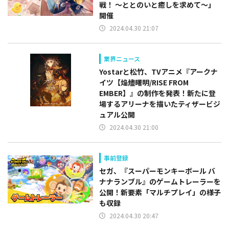
戦！ ～ととのいと癒しを求めて～」
開催
2024.04.30 21:07
業界ニュース
Yostarと松竹、TVアニメ『アークナ
イツ【焔燼曙明/RISE FROM
EMBER】』の制作を発表！新たに登
場するアリーナを描いたティザービジ
ュアル公開
2024.04.30 21:00
事前登録
セガ、『スーパーモンキーボール バ
ナナランブル』のゲームトレーラーを
公開！新要素「マルチプレイ」の様子
も収録
2024.04.30 20:47