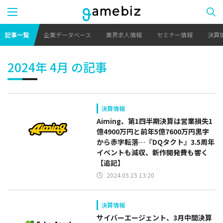
記事一覧
企業データベース
業界求人情報
セミナー情報
決算
2024年 4月 の記事
決算情報
Aiming、第1四半期決算は営業損失1
億4900万円と前年5億7600万円黒字
から赤字転落…『DQタクト』3.5周年
イベントも減収、新作開発費も響く
【追記】
2024.05.15 13:20
決算情報
サイバーエージェント、3月中間決算