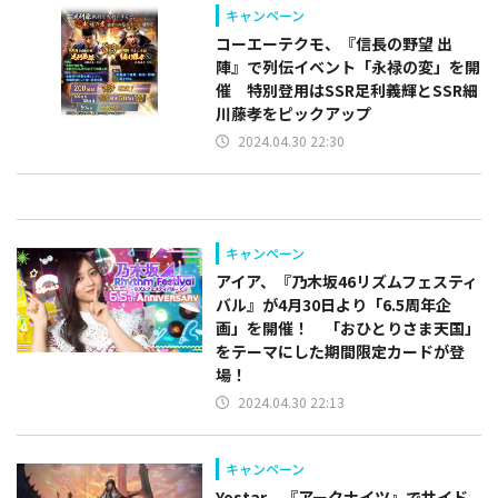
キャンペーン
コーエーテクモ、『信長の野望 出
陣』で列伝イベント「永禄の変」を開
催 特別登用はSSR足利義輝とSSR細
川藤孝をピックアップ
2024.04.30 22:30
キャンペーン
アイア、『乃木坂46リズムフェスティ
バル』が4月30日より「6.5周年企
画」を開催！ 「おひとりさま天国」
をテーマにした期間限定カードが登
場！
2024.04.30 22:13
キャンペーン
Yostar、『アークナイツ』でサイド