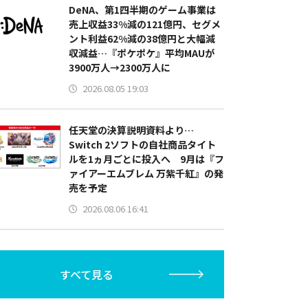
DeNA、第1四半期のゲーム事業は
売上収益33%減の121億円、セグメ
ント利益62%減の38億円と大幅減
収減益…『ポケポケ』平均MAUが
3900万人→2300万人に
2026.08.05 19:03
任天堂の決算説明資料より…
Switch 2ソフトの自社商品タイト
ルを1ヵ月ごとに投入へ 9月は『フ
ァイアーエムブレム 万紫千紅』の発
売を予定
2026.08.06 16:41
すべて見る