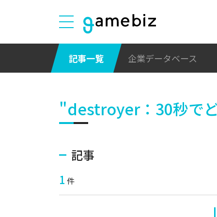
記事一覧
企業データベース
"destroyer：30
記事
1
件